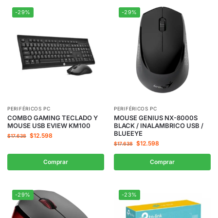
-29%
-29%
PERIFÉRICOS PC
PERIFÉRICOS PC
COMBO GAMING TECLADO Y
MOUSE GENIUS NX-8000S
MOUSE USB EVIEW KM100
BLACK / INALAMBRICO USB /
BLUEEYE
$
12.598
$
17.638
$
12.598
$
17.638
Comprar
Comprar
-29%
-23%