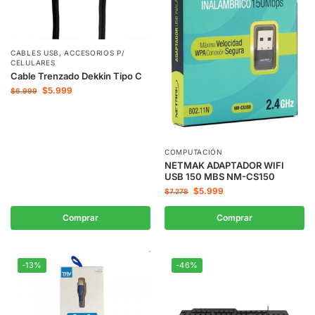
CABLES USB
,
ACCESORIOS P/
CELULARES
Cable Trenzado Dekkin Tipo C
$
5.999
$
6.999
COMPUTACIÓN
NETMAK ADAPTADOR WIFI
USB 150 MBS NM-CS150
$
5.999
$
7.278
Comprar
Comprar
-13%
-46%