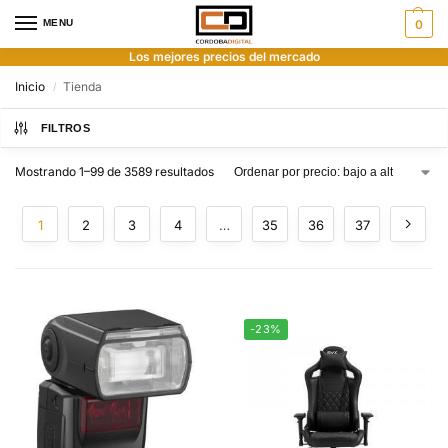
MENU
0
Los mejores precios del mercado
Inicio
Tienda
/
FILTROS
Mostrando 1–99 de 3589 resultados
1
2
3
4
…
35
36
37
-23%