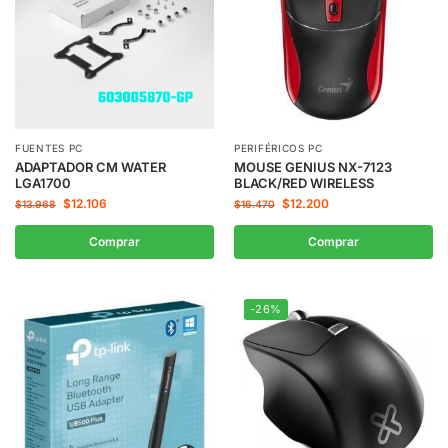
FUENTES PC
PERIFÉRICOS PC
ADAPTADOR CM WATER
MOUSE GENIUS NX-7123
LGA1700
BLACK/RED WIRELESS
$
12.106
$
12.200
$
13.968
$
16.470
Comprar
Comprar
-26%