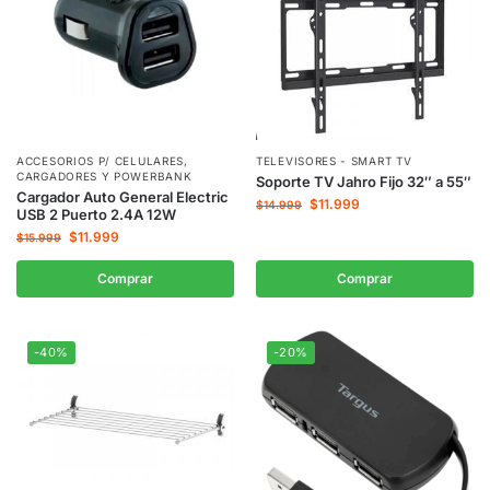
ACCESORIOS P/ CELULARES
,
TELEVISORES - SMART TV
CARGADORES Y POWERBANK
Soporte TV Jahro Fijo 32″ a 55″
Cargador Auto General Electric
$
11.999
$
14.999
USB 2 Puerto 2.4A 12W
$
11.999
$
15.999
Comprar
Comprar
-40%
-20%