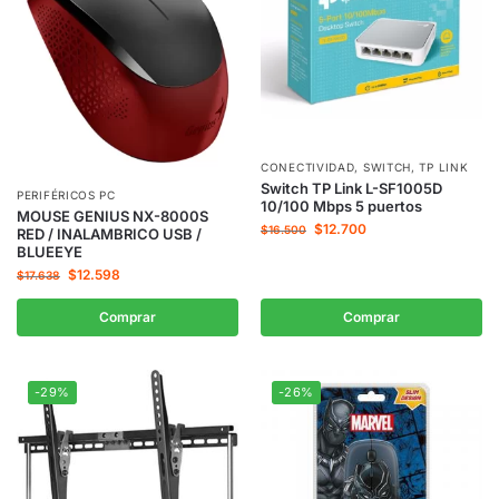
CONECTIVIDAD
,
SWITCH
,
TP LINK
Switch TP Link L-SF1005D
PERIFÉRICOS PC
10/100 Mbps 5 puertos
MOUSE GENIUS NX-8000S
$
12.700
$
16.500
RED / INALAMBRICO USB /
BLUEEYE
$
12.598
$
17.638
Comprar
Comprar
-29%
-26%