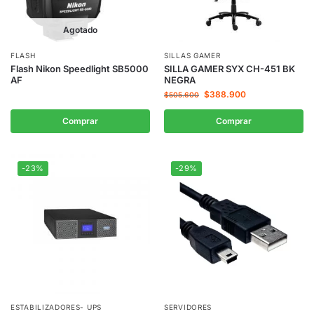
Agotado
FLASH
SILLAS GAMER
Flash Nikon Speedlight SB5000
SILLA GAMER SYX CH-451 BK
AF
NEGRA
$
388.900
$
505.600
Comprar
Comprar
-23%
-29%
ESTABILIZADORES- UPS
SERVIDORES