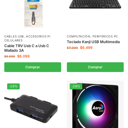
CABLES USB
,
ACCESORIOS P/
COMPUTACIÓN
,
PERIFÉRICOS PC
CELULARES
Teclado Kanji USB Multimedia
Cable TRV Usb C a Usb C
$
6.499
$
11.999
Mallado 3A
$
6.099
$
6.999
Comprar
Comprar
-29%
-29%