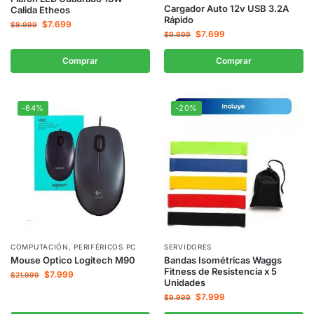
Cargador Auto 12v USB 3.2A
Calida Etheos
Rápido
$
7.699
$
8.999
$
7.699
$
9.999
Comprar
Comprar
-64%
-20%
COMPUTACIÓN
,
PERIFÉRICOS PC
SERVIDORES
Mouse Optico Logitech M90
Bandas Isométricas Waggs
Fitness de Resistencia x 5
$
7.999
$
21.999
Unidades
$
7.999
$
9.999