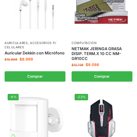
AURICULARES
,
ACCESORIOS P/
COMPUTACIÓN
CELULARES
NETMAK JERINGA GRASA
Auricular Dekkin con Micrófono
DISIP. TERM.X 10 CC NM-
GR10CC
$
8.999
$
10.999
$
9.098
$
12.738
Comprar
Comprar
-9%
-23%