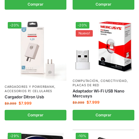
Comprar
Comprar
-20%
-20%
Nuevo!
COMPUTACIÓN
,
CONECTIVIDAD
,
PLACAS DE RED
CARGADORES Y POWERBANK
,
Adaptador Wi-Fi USB Nano
ACCESORIOS P/ CELULARES
Mercusys
Cargador Ditron Usb
$
7.999
$
9.999
$
7.999
$
9.999
Comprar
Comprar
-29%
-10%