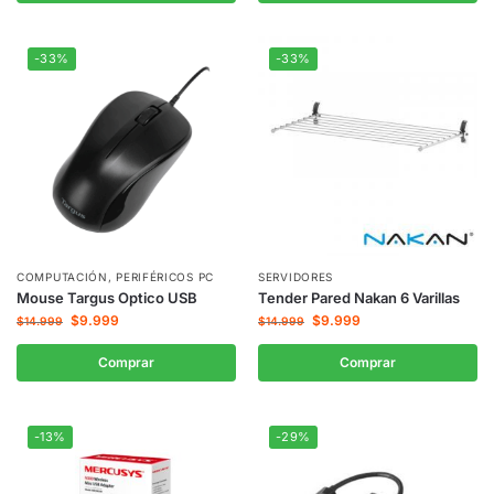
-33%
-33%
COMPUTACIÓN
,
PERIFÉRICOS PC
SERVIDORES
Mouse Targus Optico USB
Tender Pared Nakan 6 Varillas
$
9.999
$
9.999
$
14.999
$
14.999
Comprar
Comprar
-13%
-29%