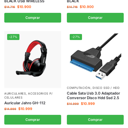
BLACK USB WIRELESS
BLACK
$
10.900
$
10.900
$
14.716
$
14.716
Comprar
Comprar
-27%
-27%
COMPUTACIÓN
,
DISCO SSD / HDD
Cable Sata Usb 3.0 Adaptador
AURICULARES
,
ACCESORIOS P/
Conversor Disco Hdd Ssd 2.5
CELULARES
Auricular Jahro GH-112
$
10.999
$
14.999
$
10.999
$
14.999
Comprar
Comprar