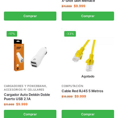
X-Shot Skin Menace
$
9.999
$
11.999
Comprar
Comprar
-17%
-33%
Agotado
CARGADORES Y POWERBANK
,
COMPUTACIÓN
ACCESORIOS P/ CELULARES
Cable Red RJ45 5 Metros
Cargador Auto Dekkin Doble
$
9.999
$
14.999
Puerto USB 2.1A
$
9.999
$
11.999
Comprar
Comprar