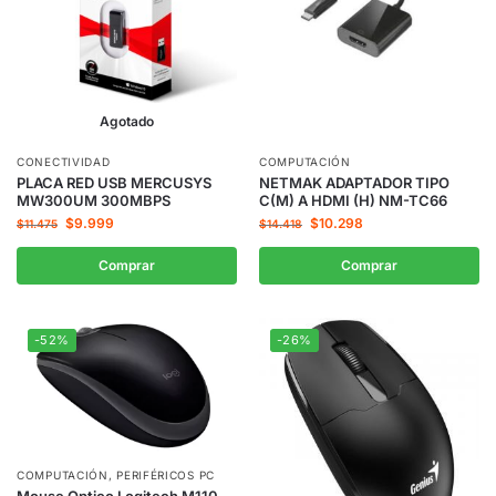
Agotado
CONECTIVIDAD
COMPUTACIÓN
PLACA RED USB MERCUSYS
NETMAK ADAPTADOR TIPO
MW300UM 300MBPS
C(M) A HDMI (H) NM-TC66
$
9.999
$
10.298
$
11.475
$
14.418
Comprar
Comprar
-52%
-26%
COMPUTACIÓN
,
PERIFÉRICOS PC
Mouse Optico Logitech M110