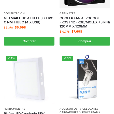
COMPUTACIÓN
GABINETES
NETMAK HUB 4 EN 1 USB TIPO
COOLER FAN AEROCOOL
C NM-HUBC (4 X USB)
FROST 12 FRGB/MOLEX +3 PIN/
120MM X 120MM
$
6.698
$
9.378
$
7.698
$
10.778
Comprar
Comprar
-14%
-23%
HERRAMIENTAS
ACCESORIOS P/ CELULARES
,
CARGADORES Y POWERBANK
Plafon LED Cuadrado 18W