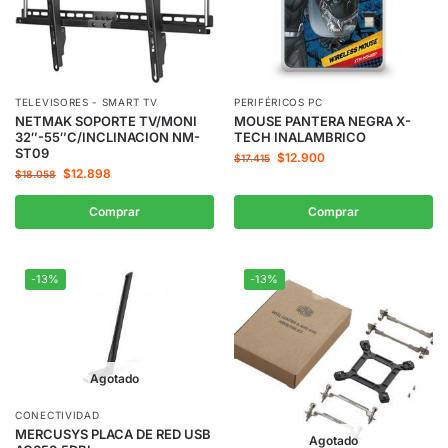
TELEVISORES - SMART TV
PERIFÉRICOS PC
NETMAK SOPORTE TV/MONI
MOUSE PANTERA NEGRA X-
32″-55″C/INCLINACION NM-
TECH INALAMBRICO
ST09
$
12.900
$
17.415
$
12.898
$
18.058
Comprar
Comprar
-13%
-13%
Agotado
CONECTIVIDAD
MERCUSYS PLACA DE RED USB
Agotado