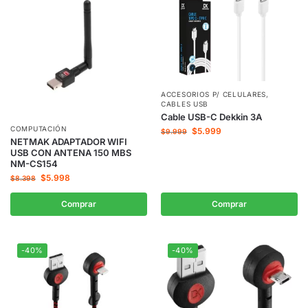
ACCESORIOS P/ CELULARES
,
CABLES USB
Cable USB-C Dekkin 3A
COMPUTACIÓN
$
5.999
$
9.999
NETMAK ADAPTADOR WIFI
USB CON ANTENA 150 MBS
NM-CS154
$
5.998
$
8.398
Comprar
Comprar
-40%
-40%