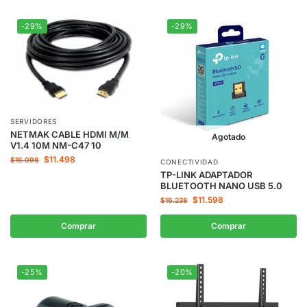
-29%
-29%
SERVIDORES
NETMAK CABLE HDMI M/M
Agotado
V1.4 10M NM-C47 10
$
11.498
$
16.098
CONECTIVIDAD
TP-LINK ADAPTADOR
BLUETOOTH NANO USB 5.0
$
11.598
$
16.238
Comprar
Comprar
-25%
-20%