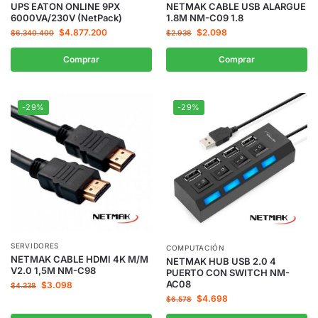
UPS EATON ONLINE 9PX
NETMAK CABLE USB ALARGUE
6000VA/230V (NetPack)
1.8M NM-C09 1.8
$
4.877.200
$
2.098
$
6.340.400
$
2.938
Comprar
Comprar
-29%
-29%
SERVIDORES
COMPUTACIÓN
NETMAK CABLE HDMI 4K M/M
NETMAK HUB USB 2.0 4
V2.0 1,5M NM-C98
PUERTO CON SWITCH NM-
AC08
$
3.098
$
4.338
$
4.698
$
6.578