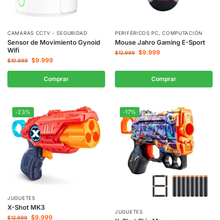
CAMARAS CCTV - SEGURIDAD
PERIFÉRICOS PC
,
COMPUTACIÓN
Sensor de Movimiento Gynoid
Mouse Jahro Gaming E-Sport
Wifi
$
9.999
$
12.999
$
9.999
$
10.999
Comprar
Comprar
-23%
-17%
JUGUETES
X-Shot MK3
JUGUETES
$
9.999
$
12.999