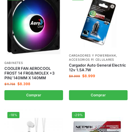
CARGADORES Y POWERBANK
,
ACCESORIOS P/ CELULARES
GABINETES
Cargador Auto General Electric
COOLER FAN AEROCOOL
12v 1.5A 7W
FROST 14 FRGB/MOLEX +3
$
8.999
$
9.999
PIN/ 140MM X 140MM
$
8.398
$
11.758
Comprar
Comprar
-18%
-29%