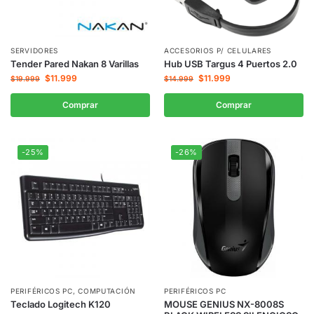
SERVIDORES
ACCESORIOS P/ CELULARES
Tender Pared Nakan 8 Varillas
Hub USB Targus 4 Puertos 2.0
$
11.999
$
11.999
$
19.999
$
14.999
Comprar
Comprar
-25%
-26%
PERIFÉRICOS PC
,
COMPUTACIÓN
PERIFÉRICOS PC
Teclado Logitech K120
MOUSE GENIUS NX-8008S