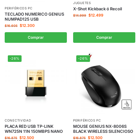
JUGUETES
X-Shot Kickback ó Recoil
PERIFÉRICOS PC
TECLADO NUMERICO GENIUS
$
12.499
$
14.999
NUMPAD125 USB
$
12.300
$
16.605
Comprar
Comprar
-26%
-26%
CONECTIVIDAD
PERIFÉRICOS PC
PLACA RED USB TP-LINK
MOUSE GENIUS NX-8006S
WN725N 11N 150MBPS NANO
BLACK WIRELESS SILENCIOSO
$
12.500
$
12.500
$
16.875
$
16.875