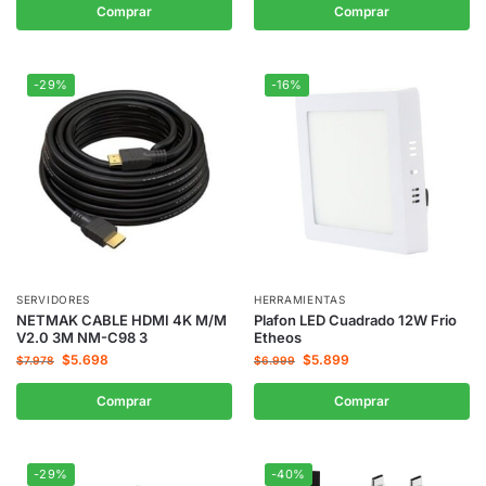
Comprar
Comprar
-29%
-16%
SERVIDORES
HERRAMIENTAS
NETMAK CABLE HDMI 4K M/M
Plafon LED Cuadrado 12W Frio
V2.0 3M NM-C98 3
Etheos
$
5.698
$
5.899
$
7.978
$
6.999
Comprar
Comprar
-29%
-40%