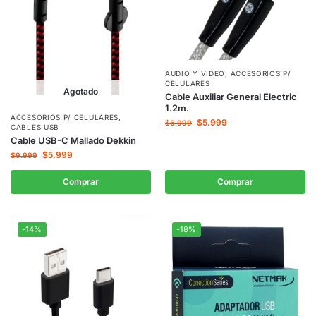
AUDIO Y VIDEO
,
ACCESORIOS P/
CELULARES
Agotado
Cable Auxiliar General Electric
1.2m.
ACCESORIOS P/ CELULARES
,
$
5.999
$
6.999
CABLES USB
Cable USB-C Mallado Dekkin
$
5.999
$
9.999
Comprar
Comprar
-14%
-18%