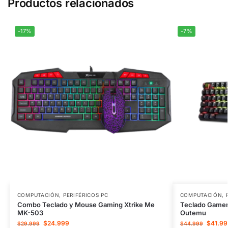
Productos relacionados
-17%
-7%
COMPUTACIÓN
,
PERIFÉRICOS PC
COMPUTACIÓN
,
Combo Teclado y Mouse Gaming Xtrike Me
Teclado Gamer
MK-503
Outemu
$
24.999
$
41.99
$
29.999
$
44.999