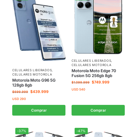
CELULARES LIBERADOS
,
CELULARES MOTOROLA
CELULARES LIBERADOS
,
Motorola Moto Edge 70
CELULARES MOTOROLA
Fusion 5G 256gb 8gb
Motorola Moto G96 5G
$
749.999
$
1.099.999
128gb 8gb
USD
540
$
439.999
$
699.999
USD
290
Comprar
Comprar
-37%
-47%