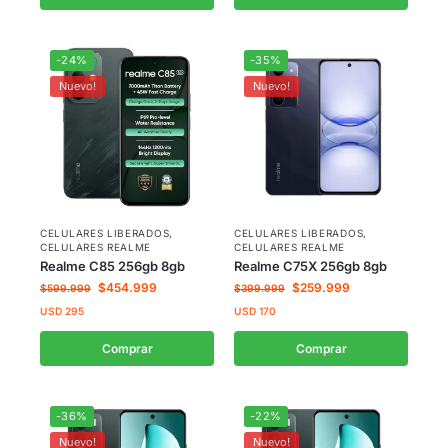
-24%
-35%
Nuevo!
Nuevo!
CELULARES LIBERADOS
,
CELULARES LIBERADOS
,
CELULARES REALME
CELULARES REALME
Realme C85 256gb 8gb
Realme C75X 256gb 8gb
$
454.999
$
259.999
$
599.999
$
399.999
USD
295
USD
170
Comprar
Comprar
-36%
-22%
Nuevo!
Nuevo!