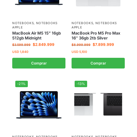
NOTEBOOKS
,
NOTEBOOKS
NOTEBOOKS
,
NOTEBOOKS
APPLE
APPLE
MacBook Air M5 15” 16gb
MacBook Pro M5 Pro Max
512gb Midnight
16″ 36gb 2tb Silver
$
2.849.999
$
7.899.999
$
3.599.999
$
8.999.999
USD
1,840
USD
5,100
Comprar
Comprar
-21%
-13%
NOTEBOOKS
,
NOTEBOOKS
NOTEBOOKS
,
NOTEBOOKS