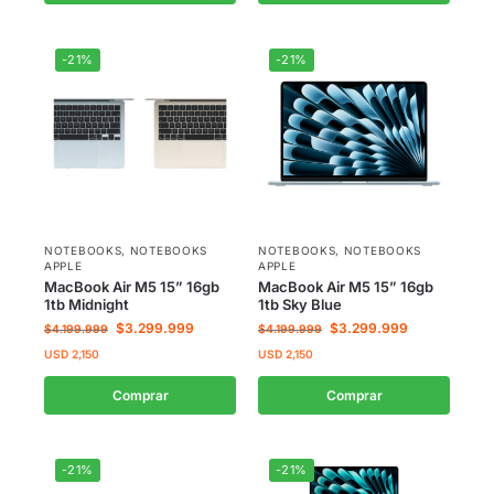
-21%
-21%
NOTEBOOKS
,
NOTEBOOKS
NOTEBOOKS
,
NOTEBOOKS
APPLE
APPLE
MacBook Air M5 15” 16gb
MacBook Air M5 15” 16gb
1tb Midnight
1tb Sky Blue
$
3.299.999
$
3.299.999
$
4.199.999
$
4.199.999
USD
2,150
USD
2,150
Comprar
Comprar
-21%
-21%