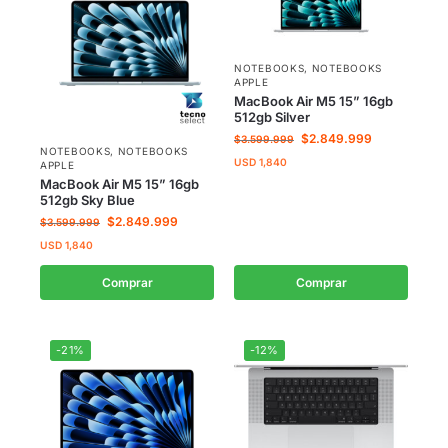
NOTEBOOKS
,
NOTEBOOKS
APPLE
MacBook Air M5 15” 16gb
512gb Silver
$
2.849.999
$
3.599.999
NOTEBOOKS
,
NOTEBOOKS
USD
1,840
APPLE
MacBook Air M5 15” 16gb
512gb Sky Blue
$
2.849.999
$
3.599.999
USD
1,840
Comprar
Comprar
-21%
-12%