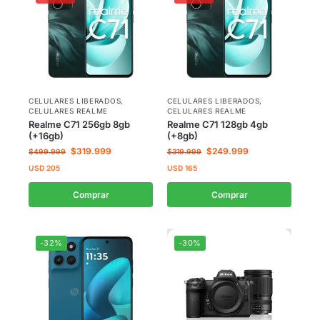
CELULARES LIBERADOS
,
CELULARES LIBERADOS
,
CELULARES REALME
CELULARES REALME
Realme C71 256gb 8gb
Realme C71 128gb 4gb
(+16gb)
(+8gb)
$
319.999
$
249.999
$
499.999
$
319.999
USD
205
USD
165
Comprar
Comprar
-32%
-30%