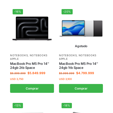
-16%
-20%
Agotado
NOTEBOOKS
,
NOTEBOOKS
NOTEBOOKS
,
NOTEBOOKS
APPLE
APPLE
MacBook Pro M5 Pro 14″
MacBook Pro M5 Pro 14″
24gb 2tb Space
24gb 1tb Space
$
5.849.999
$
4.799.999
$
6.999.999
$
5.999.999
USD
3,750
USD
3,100
Comprar
Comprar
-13%
-18%