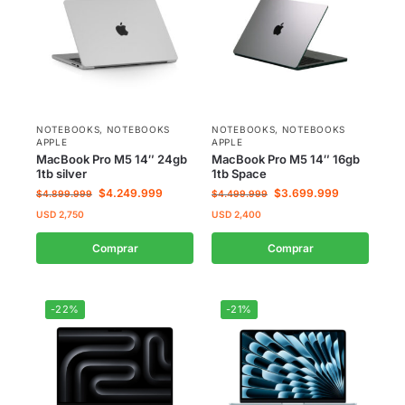
NOTEBOOKS
,
NOTEBOOKS
NOTEBOOKS
,
NOTEBOOKS
APPLE
APPLE
MacBook Pro M5 14″ 24gb
MacBook Pro M5 14″ 16gb
1tb silver
1tb Space
$
4.249.999
$
3.699.999
$
4.899.999
$
4.499.999
USD
2,750
USD
2,400
Comprar
Comprar
-22%
-21%