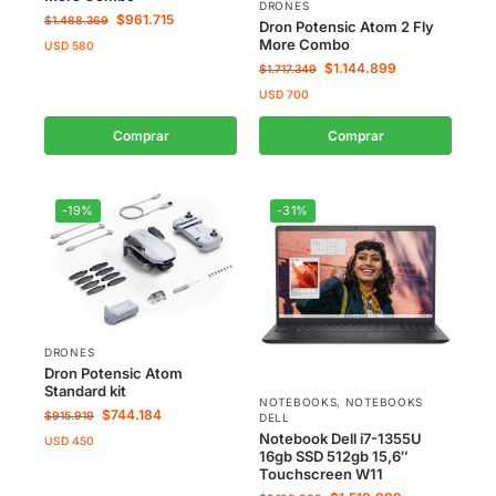
DRONES
$
961.715
$
1.488.369
Dron Potensic Atom 2 Fly
More Combo
USD
580
$
1.144.899
$
1.717.349
USD
700
Comprar
Comprar
-19%
-31%
DRONES
Dron Potensic Atom
Standard kit
NOTEBOOKS
,
NOTEBOOKS
$
744.184
$
915.919
DELL
Notebook Dell i7-1355U
USD
450
16gb SSD 512gb 15,6″
Touchscreen W11