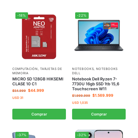
-18%
-22%
COMPUTACIÓN
,
TARJETAS DE
NOTEBOOKS
,
NOTEBOOKS
MEMORIA
DELL
MICRO SD 128GB HIKSEMI
Notebook Dell Ryzen 7-
CLASE 10 C1
7730U 16gb SSD 1tb 15,6
Touchscreen W11
$
44.999
$
54.999
$
1.569.999
$
1.999.999
USD
31
USD
1,035
Comprar
Comprar
-37%
-32%