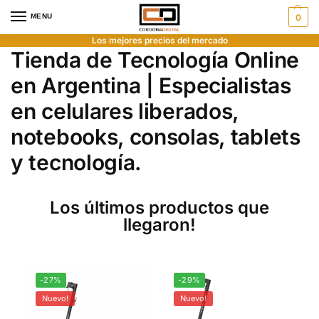
MENU
0
Los mejores precios del mercado
Tienda de Tecnología Online
en Argentina | Especialistas
en celulares liberados,
notebooks, consolas, tablets
y tecnología.
Los últimos productos que
llegaron!
-27%
-29%
Nuevo!
Nuevo!