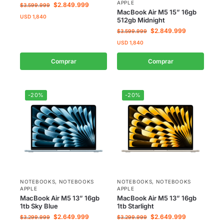
APPLE
$
2.849.999
$
3.599.999
MacBook Air M5 15” 16gb
USD
1,840
512gb Midnight
$
2.849.999
$
3.599.999
USD
1,840
Comprar
Comprar
-20%
-20%
NOTEBOOKS
,
NOTEBOOKS
NOTEBOOKS
,
NOTEBOOKS
APPLE
APPLE
MacBook Air M5 13” 16gb
MacBook Air M5 13” 16gb
1tb Sky Blue
1tb Starlight
$
2.649.999
$
2.649.999
$
3.299.999
$
3.299.999