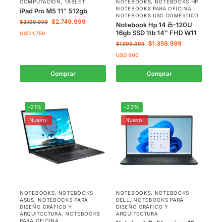
COMPUTACIÓN
,
TABLET
NOTEBOOKS
,
NOTEBOOKS HP
,
NOTEBOOKS PARA OFICINA
,
iPad Pro M5 11″ 512gb
NOTEBOOKS USO DOMÉSTICO
$
2.749.999
$
3.199.999
Notebook Hp 14 i5-120U
16gb SSD 1tb 14″ FHD W11
USD
1,750
$
1.359.999
$
1.599.999
USD
900
Comprar
Comprar
-21%
-23%
Nuevo!
Nuevo!
NOTEBOOKS
,
NOTEBOOKS
NOTEBOOKS
,
NOTEBOOKS
ASUS
,
NOTEBOOKS PARA
DELL
,
NOTEBOOKS PARA
DISEÑO GRÁFICO Y
DISEÑO GRÁFICO Y
ARQUITECTURA
,
NOTEBOOKS
ARQUITECTURA
PARA OFICINA