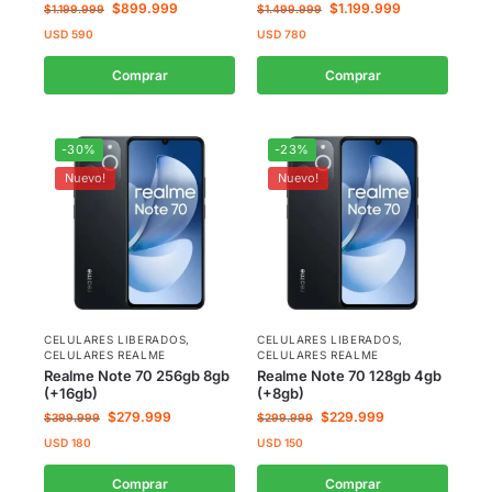
$
899.999
$
1.199.999
$
1.199.999
$
1.499.999
USD
590
USD
780
Comprar
Comprar
-30%
-23%
Nuevo!
Nuevo!
CELULARES LIBERADOS
,
CELULARES LIBERADOS
,
CELULARES REALME
CELULARES REALME
Realme Note 70 256gb 8gb
Realme Note 70 128gb 4gb
(+16gb)
(+8gb)
$
279.999
$
229.999
$
399.999
$
299.999
USD
180
USD
150
Comprar
Comprar