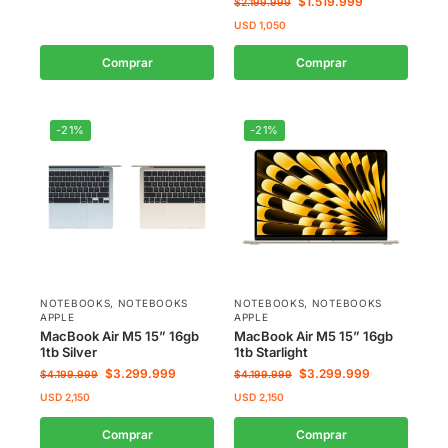
$
1.519.999
$
2.199.999
USD
1,050
Comprar
Comprar
-21%
-21%
NOTEBOOKS
,
NOTEBOOKS
NOTEBOOKS
,
NOTEBOOKS
APPLE
APPLE
MacBook Air M5 15” 16gb
MacBook Air M5 15” 16gb
1tb Silver
1tb Starlight
$
3.299.999
$
3.299.999
$
4.199.999
$
4.199.999
USD
2,150
USD
2,150
Comprar
Comprar