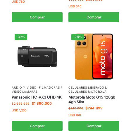
USD
780
USD
340
Comprar
Comprar
-37%
-28%
AUDIO Y VIDEO
,
FILMADORAS /
CELULARES LIBERADOS
,
VIDEOCÁMARAS
CELULARES MOTOROLA
Panasonic HC-VX3 UHD 4K
Motorola Moto G15 128gb
4gb Slim
$
1.890.000
$
2.999.999
$
244.999
$
340.000
USD
1,250
USD
160
Comprar
Comprar