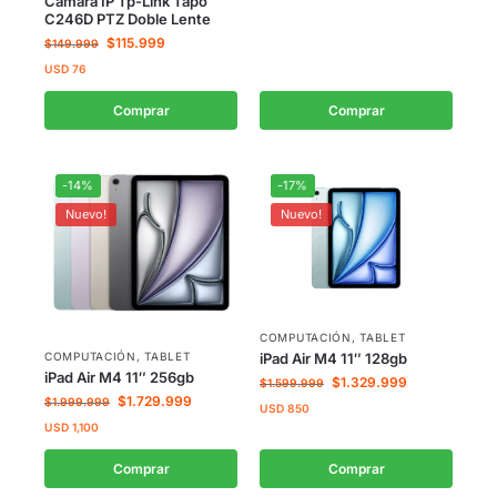
Camara IP Tp-Link Tapo
C246D PTZ Doble Lente
$
115.999
$
149.999
USD
76
Comprar
Comprar
-14%
-17%
Nuevo!
Nuevo!
COMPUTACIÓN
,
TABLET
iPad Air M4 11″ 128gb
COMPUTACIÓN
,
TABLET
iPad Air M4 11″ 256gb
$
1.329.999
$
1.599.999
$
1.729.999
$
1.999.999
USD
850
USD
1,100
Comprar
Comprar