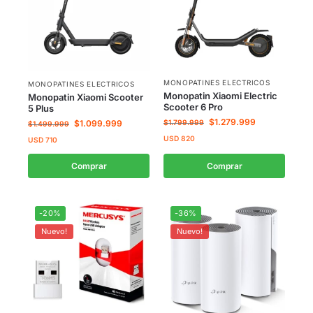
MONOPATINES ELECTRICOS
MONOPATINES ELECTRICOS
Monopatin Xiaomi Electric
Monopatin Xiaomi Scooter
Scooter 6 Pro
5 Plus
$
1.279.999
$
1.099.999
$
1.799.999
$
1.499.999
USD
820
USD
710
Comprar
Comprar
-20%
-36%
Nuevo!
Nuevo!