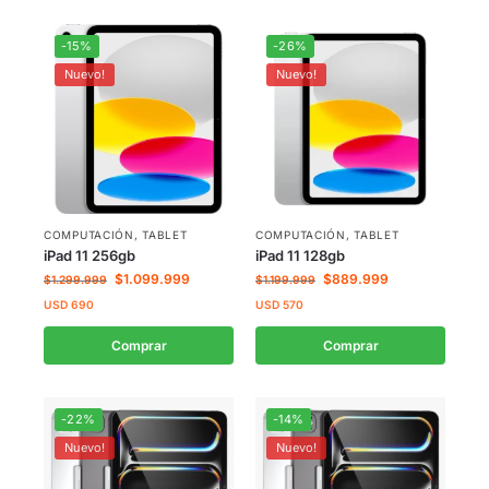
-15%
-26%
Nuevo!
Nuevo!
COMPUTACIÓN
,
TABLET
COMPUTACIÓN
,
TABLET
iPad 11 256gb
iPad 11 128gb
$
1.099.999
$
889.999
$
1.299.999
$
1.199.999
USD
690
USD
570
Comprar
Comprar
-22%
-14%
Nuevo!
Nuevo!