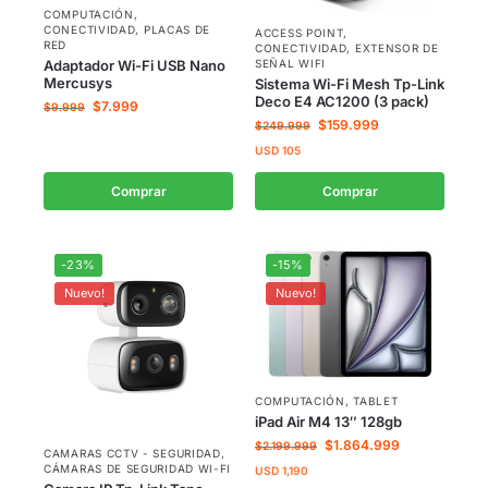
COMPUTACIÓN
,
CONECTIVIDAD
,
PLACAS DE
ACCESS POINT
,
RED
CONECTIVIDAD
,
EXTENSOR DE
SEÑAL WIFI
Adaptador Wi-Fi USB Nano
Mercusys
Sistema Wi-Fi Mesh Tp-Link
Deco E4 AC1200 (3 pack)
$
7.999
$
9.999
$
159.999
$
249.999
USD
105
Comprar
Comprar
-23%
-15%
Nuevo!
Nuevo!
COMPUTACIÓN
,
TABLET
iPad Air M4 13″ 128gb
$
1.864.999
$
2.199.999
CAMARAS CCTV - SEGURIDAD
,
CÁMARAS DE SEGURIDAD WI-FI
USD
1,190