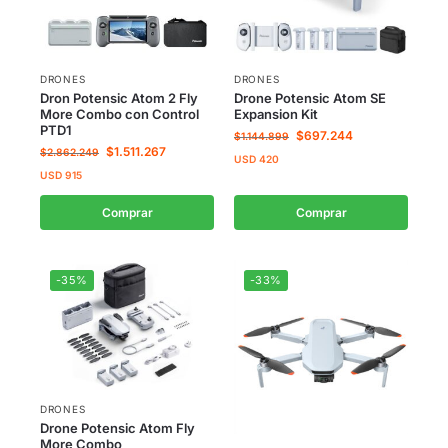
DRONES
DRONES
Dron Potensic Atom 2 Fly
Drone Potensic Atom SE
More Combo con Control
Expansion Kit
PTD1
$
697.244
$
1.144.899
$
1.511.267
$
2.862.249
USD
420
USD
915
Comprar
Comprar
-35%
-33%
DRONES
Drone Potensic Atom Fly
More Combo