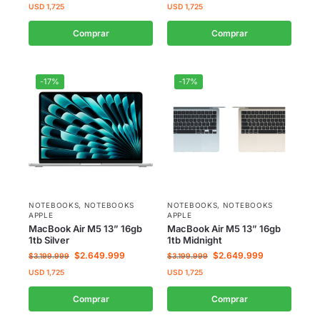
USD
1,725
USD
1,725
Comprar
Comprar
-17%
-17%
NOTEBOOKS
,
NOTEBOOKS
NOTEBOOKS
,
NOTEBOOKS
APPLE
APPLE
MacBook Air M5 13” 16gb
MacBook Air M5 13” 16gb
1tb Silver
1tb Midnight
$
2.649.999
$
2.649.999
$
3.199.999
$
3.199.999
USD
1,725
USD
1,725
Comprar
Comprar