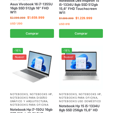
Notebook Dell Inspiron 15
Asus Vivobook 16 i7-1355U
i5-1334U 8gb SSD 512gb
16gb SSD 512gb 16″ FHD
15,6″ FHD Touchscreen
W11
W11
$
1.659.999
$
2.099.999
$
1.229.999
$
1.599.999
USD
1,100
USD
810
Comprar
Comprar
-16%
-18%
Nuevo!
Nuevo!
NOTEBOOKS
,
NOTEBOOKS HP
,
NOTEBOOKS
,
NOTEBOOKS HP
,
NOTEBOOKS PARA DISEÑO
NOTEBOOKS PARA OFICINA
,
GRÁFICO Y ARQUITECTURA
,
NOTEBOOKS USO DOMÉSTICO
NOTEBOOKS PARA OFICINA
Notebook Hp 15 i5-1334U
Notebook Hp i7-150U 16gb
8gb SSD 256gb 15,6″ HD