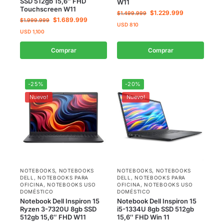
SSD 512gb 15,6″ FHD
W11
Touchscreen W11
$
1.229.999
$
1.499.999
$
1.689.999
$
1.999.999
USD
810
USD
1,100
Comprar
Comprar
-25%
-20%
Nuevo!
Nuevo!
NOTEBOOKS
,
NOTEBOOKS
NOTEBOOKS
,
NOTEBOOKS
DELL
,
NOTEBOOKS PARA
DELL
,
NOTEBOOKS PARA
OFICINA
,
NOTEBOOKS USO
OFICINA
,
NOTEBOOKS USO
DOMÉSTICO
DOMÉSTICO
Notebook Dell Inspiron 15
Notebook Dell Inspiron 15
Ryzen 3-7320U 8gb SSD
i5-1334U 8gb SSD 512gb
512gb 15,6″ FHD W11
15,6″ FHD Win 11