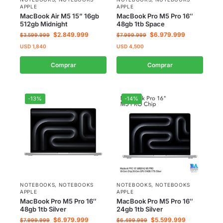
APPLE
APPLE
MacBook Air M5 15” 16gb
MacBook Pro M5 Pro 16″
512gb Midnight
48gb 1tb Space
$
2.849.999
$
6.979.999
$
3.599.999
$
7.999.999
USD
1,840
USD
4,500
Comprar
Comprar
-13%
-14%
NOTEBOOKS
,
NOTEBOOKS
NOTEBOOKS
,
NOTEBOOKS
APPLE
APPLE
MacBook Pro M5 Pro 16″
MacBook Pro M5 Pro 16″
48gb 1tb Silver
24gb 1tb Silver
$
6.979.999
$
5.599.999
$
7.999.999
$
6.499.999