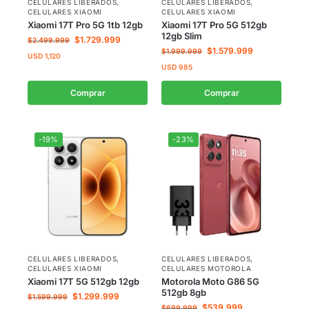
CELULARES LIBERADOS
,
CELULARES LIBERADOS
,
CELULARES XIAOMI
CELULARES XIAOMI
Xiaomi 17T Pro 5G 1tb 12gb
Xiaomi 17T Pro 5G 512gb
12gb Slim
$
1.729.999
$
2.499.999
$
1.579.999
$
1.999.999
USD
1,120
USD
985
Comprar
Comprar
-19%
-23%
CELULARES LIBERADOS
,
CELULARES LIBERADOS
,
CELULARES XIAOMI
CELULARES MOTOROLA
Xiaomi 17T 5G 512gb 12gb
Motorola Moto G86 5G
512gb 8gb
$
1.299.999
$
1.599.999
$
539.999
$
699.999