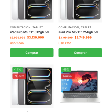
COMPUTACIÓN
,
TABLET
COMPUTACIÓN
,
TABLET
iPad Pro M5 11″ 512gb 5G
iPad Pro M5 11″ 256gb 5G
$
3.139.999
$
2.749.999
$
3.999.999
$
3.199.999
USD
2,000
USD
1,750
Comprar
Comprar
-14%
-15%
Nuevo!
Nuevo!