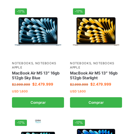
-17%
-17%
NOTEBOOKS
,
NOTEBOOKS
NOTEBOOKS
,
NOTEBOOKS
APPLE
APPLE
MacBook Air M5 13” 16gb
MacBook Air M5 13” 16gb
512gb Sky Blue
512gb Starlight
$
2.479.999
$
2.479.999
$
2.999.999
$
2.999.999
USD
1,600
USD
1,600
Comprar
Comprar
-17%
-17%