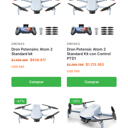
DRONES
DRONES
Dron Potensinc Atom 2
Dron Potensic Atom 2
Standard kit
Standard Kit con Control
PTD1
$
938.817
$
1.488.369
$
1.213.593
$
2.289.799
USD
540
USD
700
Comprar
Comprar
-47%
-39%