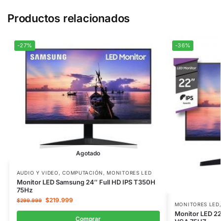
Productos relacionados
-27%
-36%
Agotado
AUDIO Y VIDEO
,
COMPUTACIÓN
,
MONITORES LED
Monitor LED Samsung 24″ Full HD IPS T350H
75Hz
$
219.999
$
299.999
MONITORES LED
Monitor LED 2
Comprar