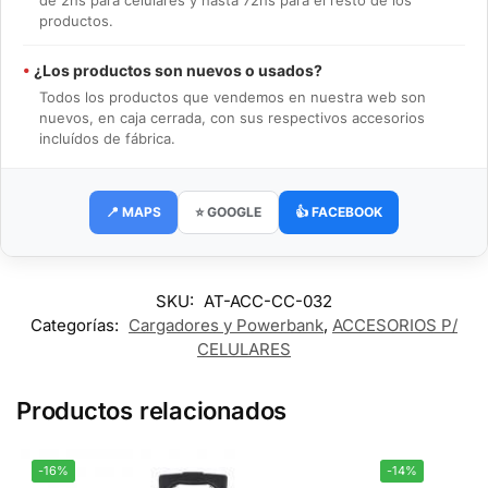
de 2hs para celulares y hasta 72hs para el resto de los
productos.
•
¿Los productos son nuevos o usados?
Todos los productos que vendemos en nuestra web son
nuevos, en caja cerrada, con sus respectivos accesorios
incluídos de fábrica.
📍 MAPS
⭐ GOOGLE
👍 FACEBOOK
SKU:
AT-ACC-CC-032
Categorías:
Cargadores y Powerbank
,
ACCESORIOS P/
CELULARES
Productos relacionados
-16%
-14%