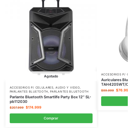
ACCESORIOS P/ 
Agotado
Auriculares Blu
TAH4205WT/
ACCESORIOS P/ CELULARES
,
AUDIO Y VIDEO
,
$
76.9
$
89.999
PARLANTES BLUETOOTH
,
PARLANTES BLUETOOTH
Parlante Bluetooth Smartlife Party Box 12″ SL-
pb112030
$
174.999
$
207.999
Comprar