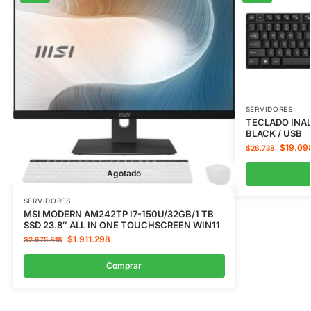
SERVIDORES
TECLADO INA
BLACK / USB
$
19.09
$
26.738
Agotado
SERVIDORES
MSI MODERN AM242TP I7-150U/32GB/1 TB
SSD 23.8″ ALL IN ONE TOUCHSCREEN WIN11
$
1.911.298
$
2.675.818
Comprar