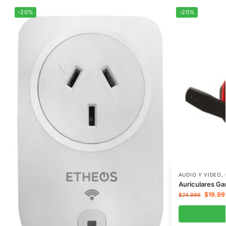
-20%
-20%
AUDIO Y VIDEO
,
Auriculares G
$
19.99
$
24.999