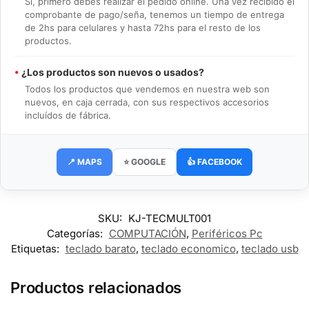
Sí, primero debes realizar el pedido online. Una vez recibido el
comprobante de pago/seña, tenemos un tiempo de entrega
de 2hs para celulares y hasta 72hs para el resto de los
productos.
•
¿Los productos son nuevos o usados?
Todos los productos que vendemos en nuestra web son
nuevos, en caja cerrada, con sus respectivos accesorios
incluídos de fábrica.
📍 MAPS
⭐ GOOGLE
👍 FACEBOOK
SKU:
KJ-TECMULT001
Categorías:
COMPUTACIÓN
,
Periféricos Pc
Etiquetas:
teclado barato
,
teclado economico
,
teclado usb
Productos relacionados