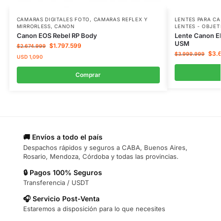
CAMARAS DIGITALES FOTO
,
CAMARAS REFLEX Y
LENTES PARA C
MIRRORLESS
,
CANON
LENTES - OBJET
Canon EOS Rebel RP Body
Lente Canon EF
USM
$
1.797.599
$
2.674.999
$
3.
$
3.999.999
USD
1,090
Comprar
🚚 Envíos a todo el país
Despachos rápidos y seguros a CABA, Buenos Aires,
Rosario, Mendoza, Córdoba y todas las provincias.
🔒 Pagos 100% Seguros
Transferencia / USDT
🎧 Servicio Post-Venta
Estaremos a disposición para lo que necesites