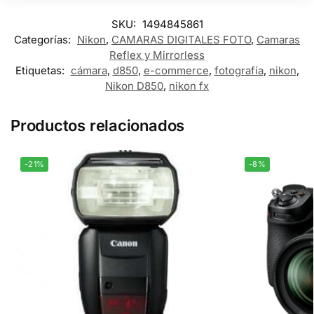
SKU:
1494845861
Categorías:
Nikon
,
CAMARAS DIGITALES FOTO
,
Camaras
Reflex y Mirrorless
Etiquetas:
cámara
,
d850
,
e-commerce
,
fotografía
,
nikon
,
Nikon D850
,
nikon fx
Productos relacionados
-21%
-8%