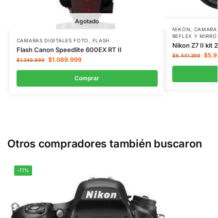
Agotado
NIKON
,
CAMARAS
REFLEX Y MIRRO
CAMARAS DIGITALES FOTO
,
FLASH
Nikon Z7 II ki
Flash Canon Speedlite 600EX RT II
$
5.9
$
6.441.399
$
1.069.999
$
1.349.999
Comprar
Otros compradores también buscaron
-11%