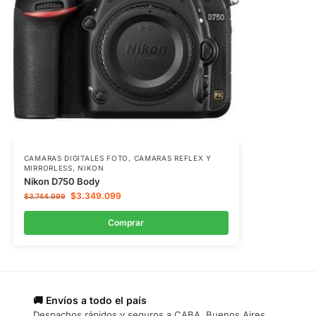
CAMARAS DIGITALES FOTO
,
CAMARAS REFLEX Y
MIRRORLESS
,
NIKON
Nikon D750 Body
$
3.349.099
$
3.744.999
Comprar
🚚 Envíos a todo el país
Despachos rápidos y seguros a CABA, Buenos Aires,