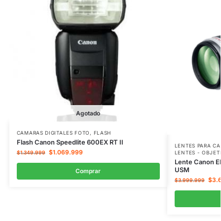
Agotado
CAMARAS DIGITALES FOTO
,
FLASH
Flash Canon Speedlite 600EX RT II
LENTES PARA C
$
1.069.999
LENTES - OBJET
$
1.349.999
Lente Canon EF
USM
Comprar
$
3.
$
3.999.999