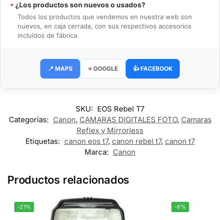
•
¿Los productos son nuevos o usados?
Todos los productos que vendemos en nuestra web son
nuevos, en caja cerrada, con sus respectivos accesorios
incluídos de fábrica.
📍 MAPS
⭐ GOOGLE
👍 FACEBOOK
SKU:
EOS Rebel T7
Categorías:
Canon
,
CAMARAS DIGITALES FOTO
,
Camaras
Reflex y Mirrorless
Etiquetas:
canon eos t7
,
canon rebel t7
,
canon t7
Marca:
Canon
Productos relacionados
-21%
-8%