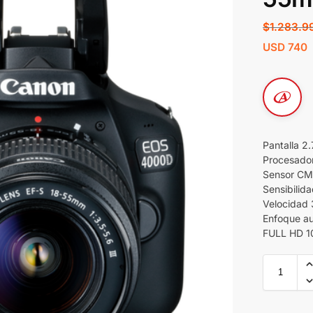
$
1.283.9
USD
740
Pantalla 
Procesado
Sensor C
Sensibilid
Velocidad 
Enfoque au
FULL HD 