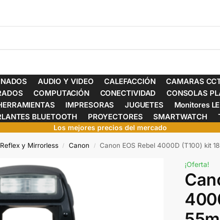
ONADOS
AUDIO Y VIDEO
CALEFACCIÓN
CAMARAS CCT
ERADOS
COMPUTACIÓN
CONECTIVIDAD
CONSOLAS PL
HERRAMIENTAS
IMPRESORAS
JUGUETES
Monitores L
RLANTES BLUETOOTH
PROYECTORES
SMARTWATCH
Los mejores precios del mercado
eflex y Mirrorless
Canon
Canon EOS Rebel 4000D (T100) kit 18
/
/
¡Oferta!
Can
4000
55mm