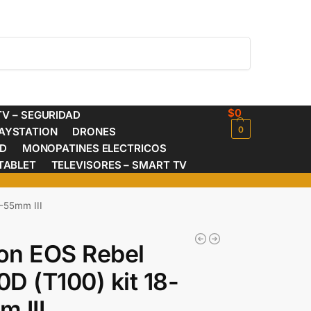
Buscar
$
0
V – SEGURIDAD
0
AYSTATION
DRONES
ED
MONOPATINES ELECTRICOS
TABLET
TELEVISORES – SMART TV
-55mm III
on EOS Rebel
D (T100) kit 18-
 III