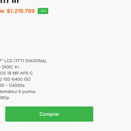
$
1.219.799
99
-5%
2.7″ LCD (TFT) DIAGONAL
r DIGIC 4+
MOS 18 MP APS-C
ad 100-6400 ISO
30 – 1/4000s
tomático 9 puntos
1080p
Comprar