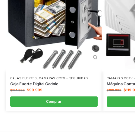
CAJAS FUERTES
,
CAMARAS CCTV - SEGURIDAD
CAMARAS CCTV 
Caja Fuerte Digital Gadnic
Máquina Contad
$
99.999
$
119.
$
124.999
$
199.999
Comprar