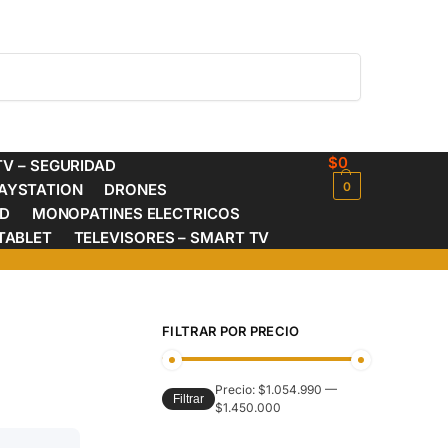
Buscar
$
0
V – SEGURIDAD
0
AYSTATION
DRONES
ED
MONOPATINES ELECTRICOS
TABLET
TELEVISORES – SMART TV
FILTRAR POR PRECIO
Precio:
$1.054.990
—
Filtrar
$1.450.000