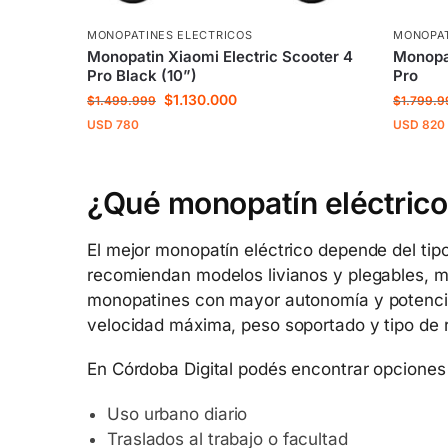
MONOPATINES ELECTRICOS
MONOPAT
Monopatin Xiaomi Electric Scooter 4
Monopat
Pro Black (10”)
Pro
$
1.130.000
$
1.499.999
$
1.799.9
USD
780
USD
820
¿Qué monopatín eléctric
El mejor monopatín eléctrico depende del tip
recomiendan modelos livianos y plegables, mi
monopatines con mayor autonomía y potencia.
velocidad máxima, peso soportado y tipo de 
En Córdoba Digital podés encontrar opciones
Uso urbano diario
Traslados al trabajo o facultad