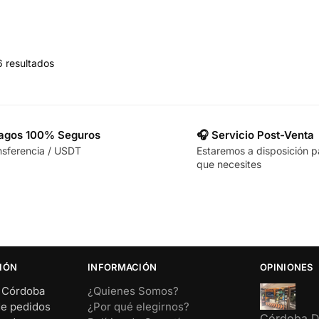
6 resultados
Pagos 100% Seguros
🎧 Servicio Post-Venta
nsferencia / USDT
Estaremos a disposición p
que necesites
IÓN
INFORMACIÓN
OPINIONES
– Córdoba
¿Quienes Somos?
de pedidos
¿Por qué elegirnos?
Córdoba Di