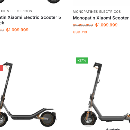
INES ELECTRICOS
MONOPATINES ELECTRICOS
in Xiaomi Electric Scooter 5
Monopatin Xiaomi Scooter 
ck
$
1.099.999
$
1.499.999
$
1.099.999
99
USD
710
-27%
!
Agotado