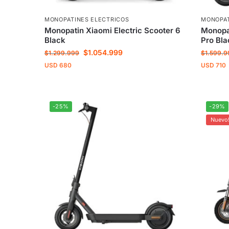
MONOPATINES ELECTRICOS
MONOPAT
Monopatin Xiaomi Electric Scooter 6
Monopat
Black
Pro Bla
$
1.054.999
$
1.299.999
$
1.599.9
USD
680
USD
710
-25%
-29%
Nuevo