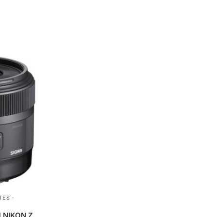
TES -
N
 NIKON Z