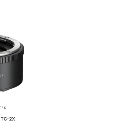
TES -
N
 TC-2X