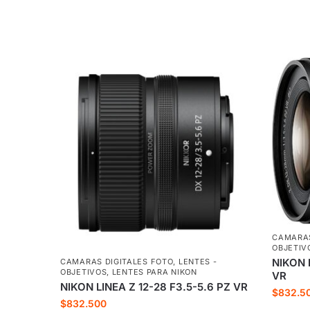
CAMARAS
OBJETIV
NIKON 
CAMARAS DIGITALES FOTO
,
LENTES -
OBJETIVOS
,
LENTES PARA NIKON
VR
NIKON LINEA Z 12-28 F3.5-5.6 PZ VR
$
832.5
$
832.500