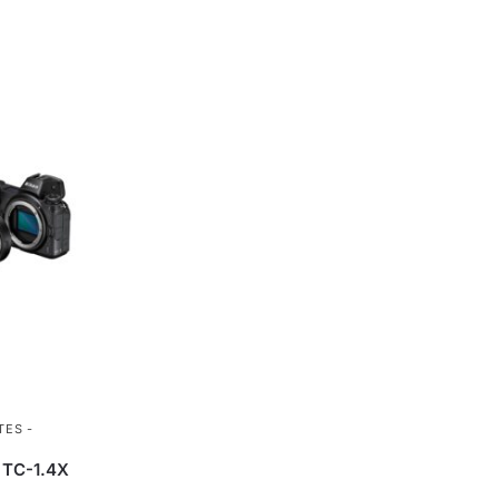
TES -
N
TC-1.4X