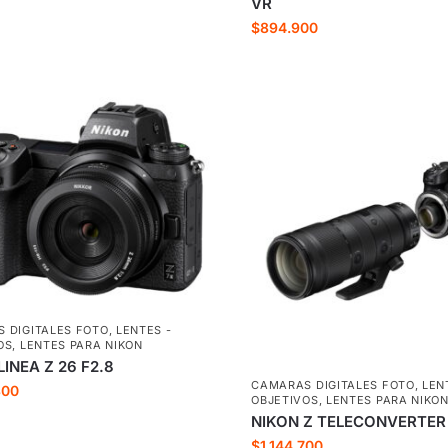
VR
$
894.900
 DIGITALES FOTO
,
LENTES -
OS
,
LENTES PARA NIKON
LINEA Z 26 F2.8
CAMARAS DIGITALES FOTO
,
LEN
800
OBJETIVOS
,
LENTES PARA NIKO
NIKON Z TELECONVERTER 
$
1.144.700