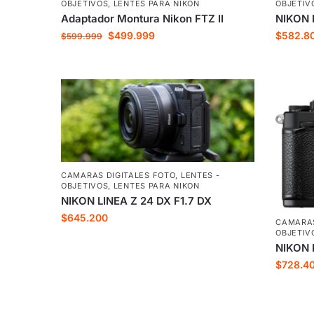
OBJETIVOS
,
LENTES PARA NIKON
OBJETIV
Adaptador Montura Nikon FTZ II
NIKON 
$
499.999
$
582.8
$
599.999
CAMARAS DIGITALES FOTO
,
LENTES -
OBJETIVOS
,
LENTES PARA NIKON
NIKON LINEA Z 24 DX F1.7 DX
$
645.200
CAMARAS
OBJETIV
NIKON 
$
728.4