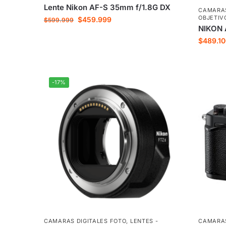
Lente Nikon AF-S 35mm f/1.8G DX
CAMARAS
OBJETIV
$
459.999
$
599.999
NIKON 
$
489.1
-17%
CAMARAS DIGITALES FOTO
,
LENTES -
CAMARAS