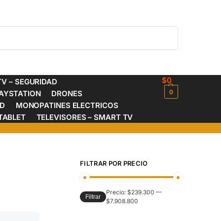
Buscar
$
0
V – SEGURIDAD
0
AYSTATION
DRONES
ED
MONOPATINES ELECTRICOS
TABLET
TELEVISORES – SMART TV
FILTRAR POR PRECIO
Precio:
$239.300
—
Filtrar
$7.908.800