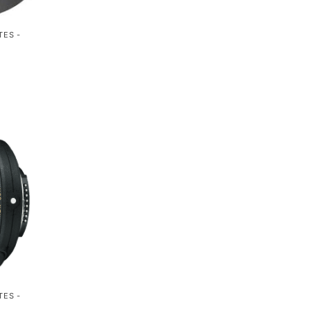
TES -
N
TES -
N