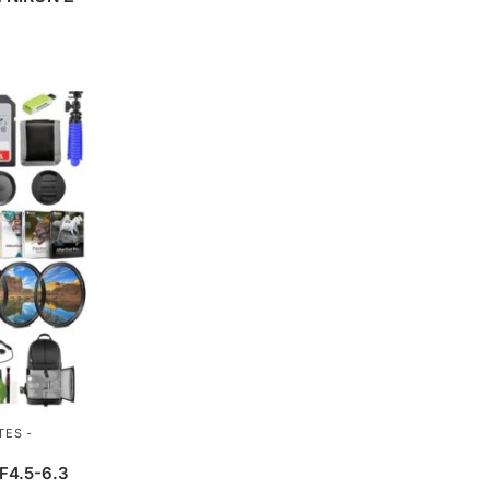
TES -
N
F4.5-6.3