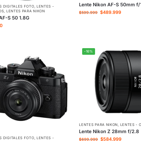
Lente Nikon AF-S 50mm f/
 DIGITALES FOTO
,
LENTES -
OS
,
LENTES PARA NIKON
$
489.999
$
599.999
AF-S 50 1.8G
00
-16%
LENTES PARA NIKON
,
LENTES - 
Lente Nikon Z 28mm f/2.8
 DIGITALES FOTO
,
LENTES -
$
584.999
$
699.999