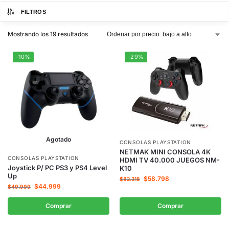
FILTROS
Mostrando los 19 resultados
-10%
-29%
Agotado
CONSOLAS PLAYSTATION
NETMAK MINI CONSOLA 4K
CONSOLAS PLAYSTATION
HDMI TV 40.000 JUEGOS NM-
Joystick P/ PC PS3 y PS4 Level
K10
Up
$
58.798
$
82.318
$
44.999
$
49.999
Comprar
Comprar