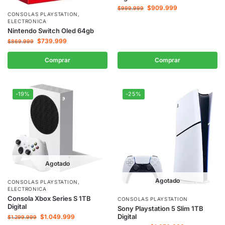
$
909.999
$
999.999
CONSOLAS PLAYSTATION
,
ELECTRONICA
Nintendo Switch Oled 64gb
$
739.999
$
869.999
Comprar
Comprar
-19%
-25%
Agotado
Agotado
CONSOLAS PLAYSTATION
,
ELECTRONICA
Consola Xbox Series S 1TB
CONSOLAS PLAYSTATION
Digital
Sony Playstation 5 Slim 1TB
Digital
$
1.049.999
$
1.299.999