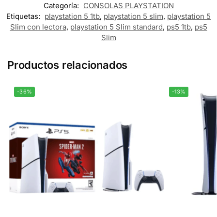
Categoría:
CONSOLAS PLAYSTATION
Etiquetas:
playstation 5 1tb
,
playstation 5 slim
,
playstation 5
Slim con lectora
,
playstation 5 Slim standard
,
ps5 1tb
,
ps5
Slim
Productos relacionados
-36%
-13%