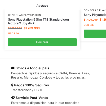
Agotado
CONSOLAS PLAY
Sony Playstatio
CONSOLAS PLAYSTATION
Sony Playstation 5 Slim 1TB Standard con
$
1.2
$
1.499.999
lectora 2 Joystick
USD
835
$
1.209.999
$
1.899.999
USD
840
Comprar
🚚 Envíos a todo el país
Despachos rápidos y seguros a CABA, Buenos Aires,
Rosario, Mendoza, Córdoba y todas las provincias.
🔒 Pagos 100% Seguros
Transferencia / USDT
🎧 Servicio Post-Venta
Estaremos a disposición para lo que necesites