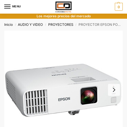
MENU
0
Los mejores precios del mercado
Inicio
AUDIO Y VIDEO
PROYECTORES
PROYECTOR EPSON POWERLITE L210W 4500L WXGA LASER
/
/
/