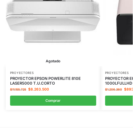
Agotado
PROYECTORES
PROYECTORES
PROYECTOR EPSON POWERLITE 810E
PROYECTOR EP
LASER5000 T.U.CORTO
1000LFULLHD
$
8.263.500
$
89
$
11.155.725
$
1.206.360
Comprar