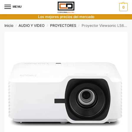
MENU
0
Los mejores precios del mercado
Inicio
AUDIO Y VIDEO
PROYECTORES
Proyector Viewsonic LS630W Láser WXGA 4.500 lúmenes
/
/
/