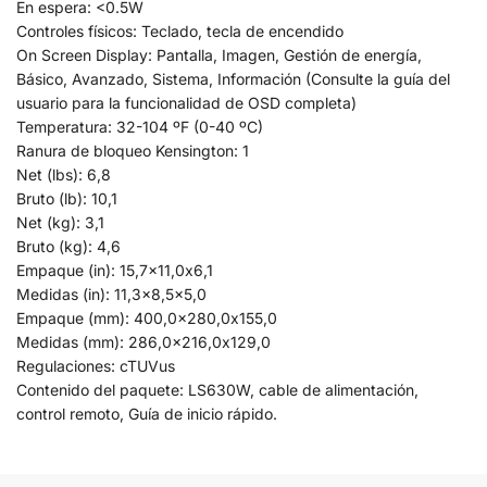
En espera: <0.5W
Controles físicos: Teclado, tecla de encendido
On Screen Display: Pantalla, Imagen, Gestión de energía,
Básico, Avanzado, Sistema, Información (Consulte la guía del
usuario para la funcionalidad de OSD completa)
Temperatura: 32-104 ºF (0-40 ºC)
Ranura de bloqueo Kensington: 1
Net (lbs): 6,8
Bruto (lb): 10,1
Net (kg): 3,1
Bruto (kg): 4,6
Empaque (in): 15,7×11,0x6,1
Medidas (in): 11,3×8,5×5,0
Empaque (mm): 400,0×280,0x155,0
Medidas (mm): 286,0×216,0x129,0
Regulaciones: cTUVus
Contenido del paquete: LS630W, cable de alimentación,
control remoto, Guía de inicio rápido.