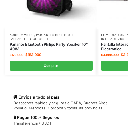
AUDIO Y VIDEO
,
PARLANTES BLUETOOTH
,
COMPUTACIÓN
,
PARLANTES BLUETOOTH
INTERACTIVOS
Parlante Bluetooth Philips Party Speaker 10″
Pantalla Interac
40W
Electronica
$
153.999
$
3.
$
179.999
$
4.999.999
Comprar
🚚 Envíos a todo el país
Despachos rápidos y seguros a CABA, Buenos Aires,
Rosario, Mendoza, Córdoba y todas las provincias.
🔒 Pagos 100% Seguros
Transferencia / USDT