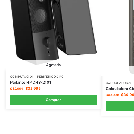
Agotado
COMPUTACIÓN
,
PERIFÉRICOS PC
Parlante HP DHS-2101
CALCULADORAS 
Calculadora Ci
$
32.999
$
42.999
$
30.9
$
39.999
Comprar