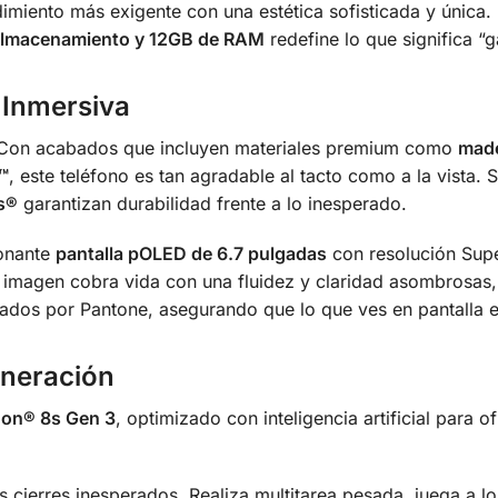
dimiento más exigente con una estética sofisticada y única
almacenamiento y 12GB de RAM
redefine lo que significa “g
 Inmersiva
on acabados que incluyen materiales premium como
made
™
, este teléfono es tan agradable al tacto como a la vista.
S
s®
garantizan durabilidad frente a lo inesperado.
ionante
pantalla pOLED de 6.7 pulgadas
con resolución Sup
 imagen cobra vida con una fluidez y claridad asombrosas, i
ados por Pantone, asegurando que lo que ves en pantalla es 
eneración
on® 8s Gen 3
, optimizado con inteligencia artificial para o
s cierres inesperados. Realiza multitarea pesada, juega a lo