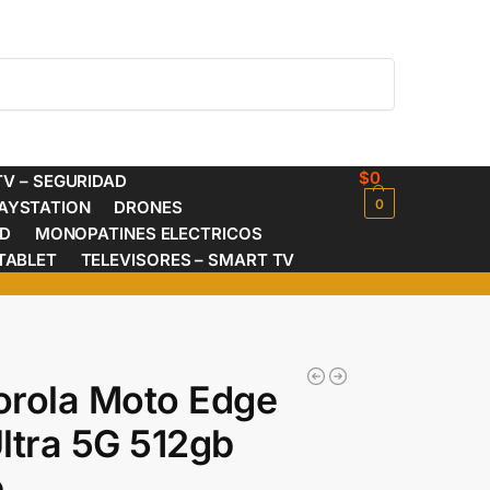
Buscar
$
0
V – SEGURIDAD
0
AYSTATION
DRONES
ED
MONOPATINES ELECTRICOS
TABLET
TELEVISORES – SMART TV
orola Moto Edge
ltra 5G 512gb
b