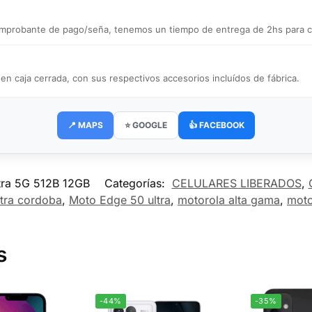
 comprobante de pago/seña, tenemos un tiempo de entrega de 2hs para ce
caja cerrada, con sus respectivos accesorios incluídos de fábrica.
📍 MAPS
⭐ GOOGLE
👍 FACEBOOK
tra 5G 512B 12GB
Categorías:
CELULARES LIBERADOS
,
tra cordoba
,
Moto Edge 50 ultra
,
motorola alta gama
,
moto
s
-44%
-35%