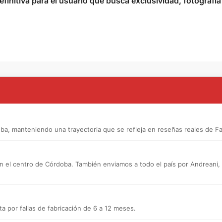
efinitiva para el usuario que busca exclusividad, fotografía
a, manteniendo una trayectoria que se refleja en reseñas reales de F
n el centro de Córdoba. También enviamos a todo el país por Andreani, a d
a por fallas de fabricación de 6 a 12 meses.