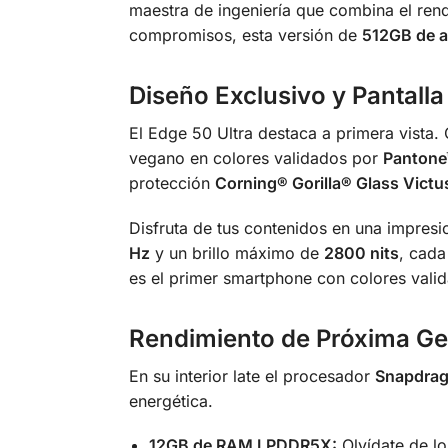
maestra de ingeniería que combina el ren
compromisos, esta versión de
512GB de 
Diseño Exclusivo y Pantalla
El Edge 50 Ultra destaca a primera vista.
C
vegano en colores validados por
Pantone
protección
Corning® Gorilla® Glass Victu
Disfruta de tus contenidos en una impres
Hz
y un brillo máximo de
2800 nits
, cada
es el primer smartphone con colores valid
Rendimiento de Próxima G
En su interior late el procesador
Snapdrag
energética.
12GB de RAM LPDDR5X:
Olvídate de lo