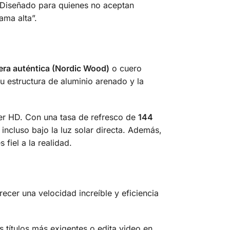
. Diseñado para quienes no aceptan
ama alta”.
ra auténtica (Nordic Wood)
o cuero
u estructura de aluminio arenado y la
er HD.
Con una tasa de refresco de
144
ncluso bajo la luz solar directa.
Además,
fiel a la realidad.
frecer una velocidad increíble y eficiencia
s títulos más exigentes o edita video en