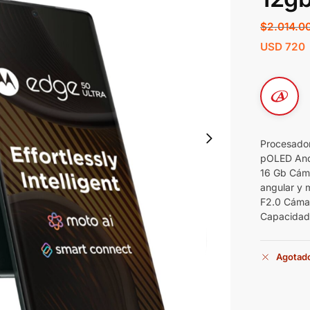
$
2.014.0
USD
720
Procesador
pOLED And
16 Gb Cáma
angular y 
F2.0 Cámar
Capacidad
Agotad