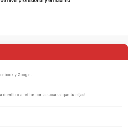
 de nivel profesional y el máximo
acebook y Google.
omilio o a retirar por la sucursal que tu elijas!