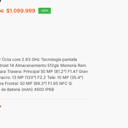
$
1.099.999
00
-45%
 Octa core 2.63 GHz Tecnología pantalla
roid 14 Almacenamiento 512gb Memoria Ram
ra Trasera: Principal 50 MP (81.2°) F1.47 Gran
macro: 13 MP (120°) F2.2 Tele: 10 MP (35.4°)
a Frontal: 50 MP (89.3°) F1.95 NFC Si
 de Batería (mAh) 4500 IP68
o