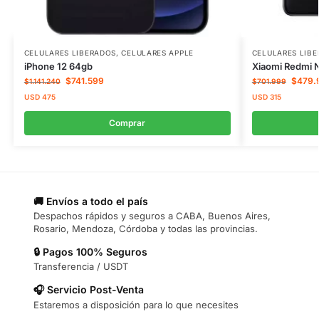
CELULARES LIBERADOS
,
CELULARES APPLE
CELULARES LIB
iPhone 12 64gb
Xiaomi Redmi 
$
741.599
$
479.
$
1.141.240
$
701.999
USD
475
USD
315
Comprar
🚚 Envíos a todo el país
Despachos rápidos y seguros a CABA, Buenos Aires,
Rosario, Mendoza, Córdoba y todas las provincias.
🔒 Pagos 100% Seguros
Transferencia / USDT
🎧 Servicio Post-Venta
Estaremos a disposición para lo que necesites