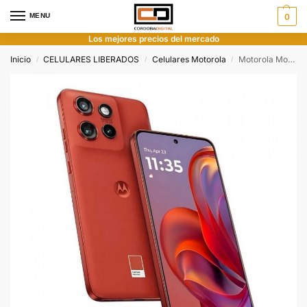
MENU
0
Los mejores precios del mercado
Inicio
CELULARES LIBERADOS
Celulares Motorola
Motorola Moto Edge 50 Neo 5G 512gb 12gb Slim
/
/
/