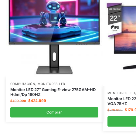
COMPUTACIÓN
,
MONITORES LED
Monitor LED 27″ Gaming E-view 275GAM-HD
MONITORES LED
Hdmi/Dp 180HZ
Monitor LED 2
$
424.999
$
499.999
VGA 75HZ
$
179.
$
279.999
Comprar