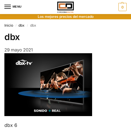
MENU
0
Los mejores precios del mercado
Inicio
dbx
dbx
/
/
dbx
29 mayo 2021
dbx 6