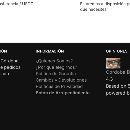
nsferencia / USDT
Estaremos a disposición p
que necesites
IÓN
INFORMACIÓN
OPINIONES
– Córdoba
¿Quienes Somos?
de pedidos
¿Por qué elegirnos?
Córdoba Di
rmado
Política de Garantía
4.3
Cambios y Devoluciones
Based on 
Políticas de Privacidad
Botón de Arrepentimiento
powered 