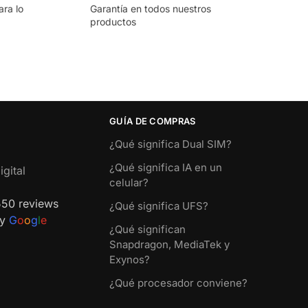
ara lo
Garantía en todos nuestros
productos
GUÍA DE COMPRAS
¿Qué significa Dual SIM?
¿Qué significa IA en un
gital
celular?
550 reviews
¿Qué significa UFS?
by
G
o
o
g
l
e
¿Qué significan
Snapdragon, MediaTek y
Exynos?
¿Qué procesador conviene?