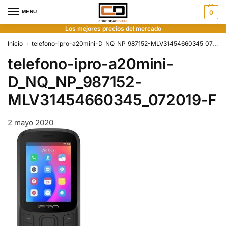
MENU
0
Los mejores precios del mercado
Inicio
telefono-ipro-a20mini-D_NQ_NP_987152-MLV31454660345_072019-F
/
telefono-ipro-a20mini-
D_NQ_NP_987152-
MLV31454660345_072019-F
2 mayo 2020