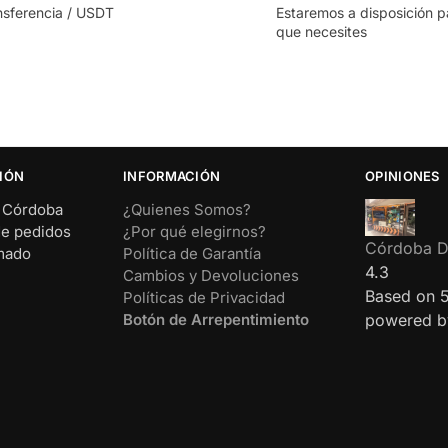
nsferencia / USDT
Estaremos a disposición p
que necesites
IÓN
INFORMACIÓN
OPINIONES
– Córdoba
¿Quienes Somos?
de pedidos
¿Por qué elegirnos?
Córdoba Di
rmado
Política de Garantía
4.3
Cambios y Devoluciones
Based on 
Políticas de Privacidad
Botón de Arrepentimiento
powered 