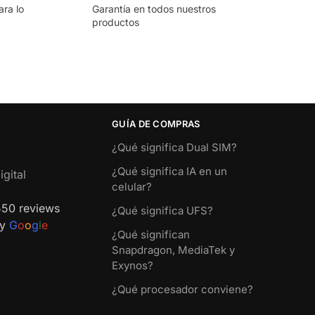
ara lo
Garantía en todos nuestros
productos
GUÍA DE COMPRAS
¿Qué significa Dual SIM?
¿Qué significa IA en un
gital
celular?
550 reviews
¿Qué significa UFS?
by
G
o
o
g
l
e
¿Qué significan
Snapdragon, MediaTek y
Exynos?
¿Qué procesador conviene?