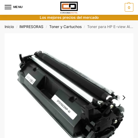
MENU
0
Los mejores precios del mercado
Inicio
IMPRESORAS
Toner y Cartuchos
Toner para HP E-view Alternativo CF217A XL
/
/
/