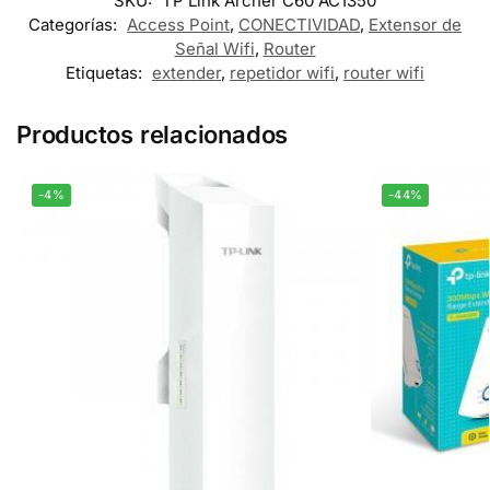
SKU:
TP Link Archer C60 AC1350
Categorías:
Access Point
,
CONECTIVIDAD
,
Extensor de
Señal Wifi
,
Router
Etiquetas:
extender
,
repetidor wifi
,
router wifi
Productos relacionados
-4%
-44%