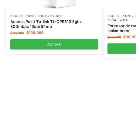
ACCESS POINT
,
CONECTIVIDAD
ACCESS POINT
,
SEÑAL WIFI
Access Point Tp-link TL-CPE510 5ghz
Extensor de r
300mbps 13dbi 64mb
inalámbrico
$
109.999
$
114.999
$
38.9
$
69.999
Comprar