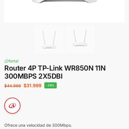
¡Oferta!
Router 4P TP-Link WR850N 11N
300MBPS 2X5DBI
$
31.999
$
44.999
-29%
Ofrece una velocidad de 300Mbps.