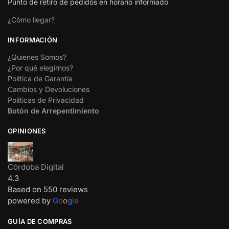
Punto de retiro de pedidos en horario informado
¿Cómo llegar?
INFORMACIÓN
¿Quienes Somos?
¿Por qué elegirnos?
Política de Garantía
Cambios y Devoluciones
Políticas de Privacidad
Botón de Arrepentimiento
OPINIONES
Córdoba Digital
4.3
Based on 550 reviews
powered by
G
o
o
g
l
e
GUÍA DE COMPRAS