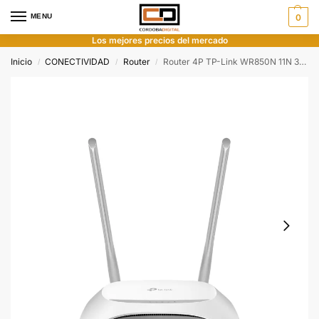
MENU
0
Los mejores precios del mercado
Inicio
CONECTIVIDAD
Router
Router 4P TP-Link WR850N 11N 300MBPS 2X5DBI
/
/
/