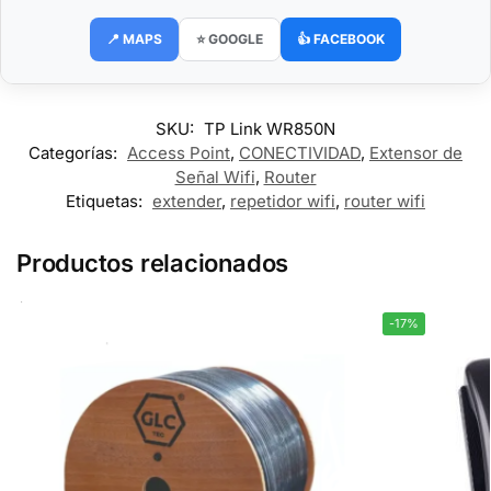
📍 MAPS
⭐ GOOGLE
👍 FACEBOOK
SKU:
TP Link WR850N
Categorías:
Access Point
,
CONECTIVIDAD
,
Extensor de
Señal Wifi
,
Router
Etiquetas:
extender
,
repetidor wifi
,
router wifi
Productos relacionados
-17%