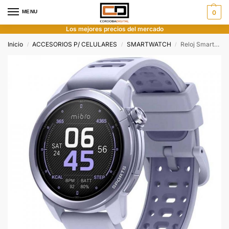
MENU
0
Los mejores precios del mercado
Inicio
ACCESORIOS P/ CELULARES
SMARTWATCH
Reloj Smartwatch Mibro GS Active 2 Lilac
/
/
/