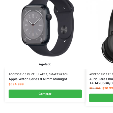
Agotado
ACCESORIOS P/ CELULARES
,
SMARTWATCH
ACCESORIOS P/ 
Apple Watch Series 8 41mm Midnight
Auriculares Blu
TAH4205BK/0
$
394.999
$
76.9
$
84.999
Comprar