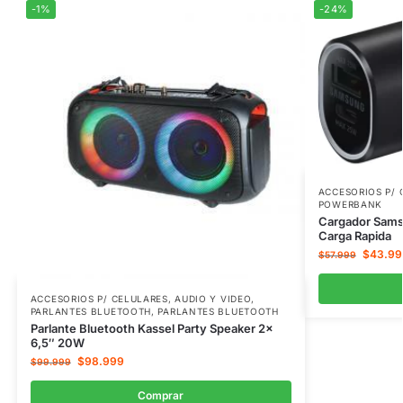
-1%
-24%
ACCESORIOS P/ 
POWERBANK
Cargador Sams
Carga Rapida
$
43.99
$
57.999
ACCESORIOS P/ CELULARES
,
AUDIO Y VIDEO
,
PARLANTES BLUETOOTH
,
PARLANTES BLUETOOTH
Parlante Bluetooth Kassel Party Speaker 2x
6,5″ 20W
$
98.999
$
99.999
Comprar