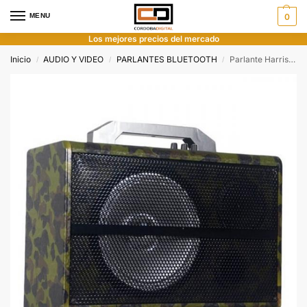
MENU
0
Los mejores precios del mercado
Inicio
AUDIO Y VIDEO
PARLANTES BLUETOOTH
Parlante Harrison Punch 600W Sp-kja25a
/
/
/