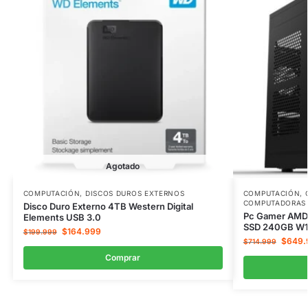
Agotado
COMPUTACIÓN
,
DISCOS DUROS EXTERNOS
COMPUTACIÓN
,
COMPUTADORAS 
Disco Duro Externo 4TB Western Digital
Pc Gamer AMD
Elements USB 3.0
SSD 240GB W
$
164.999
$
199.999
$
649.
$
714.999
Comprar