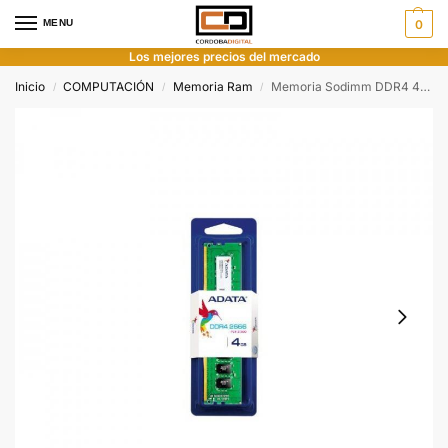
MENU
0
Los mejores precios del mercado
Inicio
COMPUTACIÓN
Memoria Ram
Memoria Sodimm DDR4 4Gb Adata 2666 PC4-21300
/
/
/