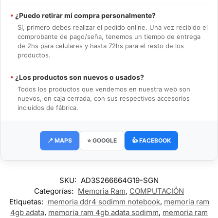
•
¿Puedo retirar mi compra personalmente?
Sí, primero debes realizar el pedido online. Una vez recibido el
comprobante de pago/seña, tenemos un tiempo de entrega
de 2hs para celulares y hasta 72hs para el resto de los
productos.
•
¿Los productos son nuevos o usados?
Todos los productos que vendemos en nuestra web son
nuevos, en caja cerrada, con sus respectivos accesorios
incluídos de fábrica.
📍 MAPS
⭐ GOOGLE
👍 FACEBOOK
SKU:
AD3S266664G19-SGN
Categorías:
Memoria Ram
,
COMPUTACIÓN
Etiquetas:
memoria ddr4 sodimm notebook
,
memoria ram
4gb adata
,
memoria ram 4gb adata sodimm
,
memoria ram