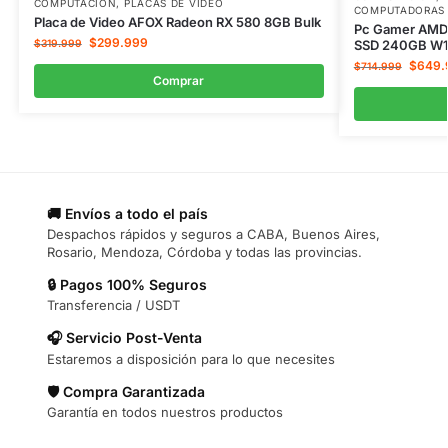
COMPUTACIÓN
,
PLACAS DE VIDEO
COMPUTADORAS 
Placa de Video AFOX Radeon RX 580 8GB Bulk
Pc Gamer AMD
$
299.999
SSD 240GB W
$
319.999
$
649.
$
714.999
Comprar
🚚 Envíos a todo el país
Despachos rápidos y seguros a CABA, Buenos Aires,
Rosario, Mendoza, Córdoba y todas las provincias.
🔒 Pagos 100% Seguros
Transferencia / USDT
🎧 Servicio Post-Venta
Estaremos a disposición para lo que necesites
🛡️ Compra Garantizada
Garantía en todos nuestros productos