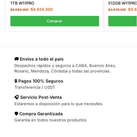
1TB W11PRO
512GB W11PR
$
4.434.300
$
3.
$
5.986.305
$
4.675.455
Comprar
🚚 Envíos a todo el país
Despachos rápidos y seguros a CABA, Buenos Aires,
Rosario, Mendoza, Córdoba y todas las provincias.
🔒 Pagos 100% Seguros
Transferencia / USDT
🎧 Servicio Post-Venta
Estaremos a disposición para lo que necesites
🛡️ Compra Garantizada
Garantía en todos nuestros productos