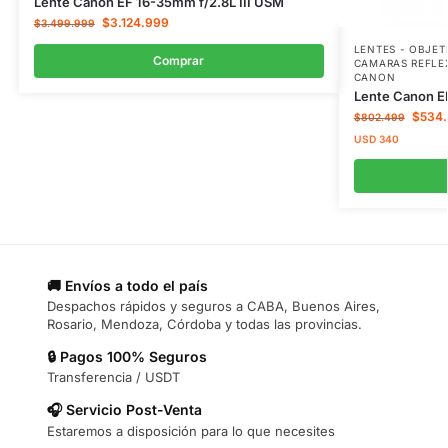
Lente Canon EF 16-35mm f/2.8L III USM
$
3.124.999
$
3.499.999
LENTES - OBJET
Comprar
CAMARAS REFLE
CANON
Lente Canon E
$
534
$
802.499
USD
340
🚚 Envíos a todo el país
Despachos rápidos y seguros a CABA, Buenos Aires,
Rosario, Mendoza, Córdoba y todas las provincias.
🔒 Pagos 100% Seguros
Transferencia / USDT
🎧 Servicio Post-Venta
Estaremos a disposición para lo que necesites