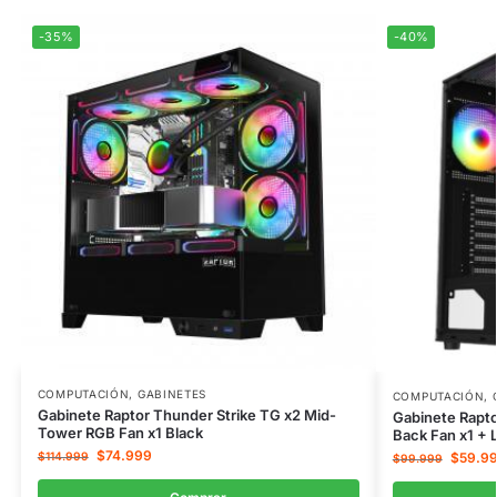
-35%
-40%
COMPUTACIÓN
,
GABINETES
COMPUTACIÓN
,
Gabinete Raptor Thunder Strike TG x2 Mid-
Gabinete Rapt
Tower RGB Fan x1 Black
Back Fan x1 + 
$
74.999
$
114.999
$
59.9
$
99.999