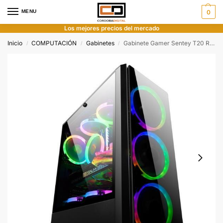
MENU
0
Los mejores precios del mercado
Inicio
COMPUTACIÓN
Gabinetes
Gabinete Gamer Sentey T20 RGB Extreme Glass
/
/
/