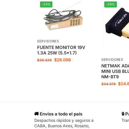
-29%
-29%
SERVIDORES
FUENTE MONITOR 19V
1.3A 25W (5.5*1.7)
$
26.098
SERVIDORES
$
36.538
NETMAK AD
MINI USB B
NM-BT9
$
24.
$
34.578
🚚 Envíos a todo el país
🔒 
Despachos rápidos y seguros a
Tra
CABA, Buenos Aires, Rosario,