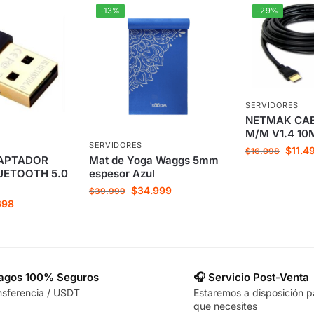
-13%
-29%
SERVIDORES
NETMAK CAB
M/M V1.4 10
SERVIDORES
$
11.4
$
16.098
APTADOR
Mat de Yoga Waggs 5mm
LUETOOTH 5.0
espesor Azul
$
34.999
$
39.999
698
Pagos 100% Seguros
🎧 Servicio Post-Venta
nsferencia / USDT
Estaremos a disposición p
que necesites