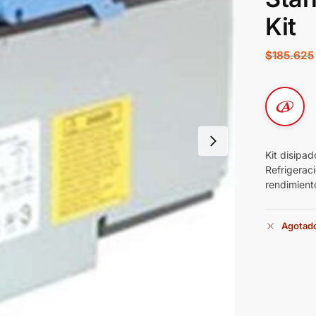
Kit
$
185.625
Kit disipa
Refrigerac
rendimient
Agotad