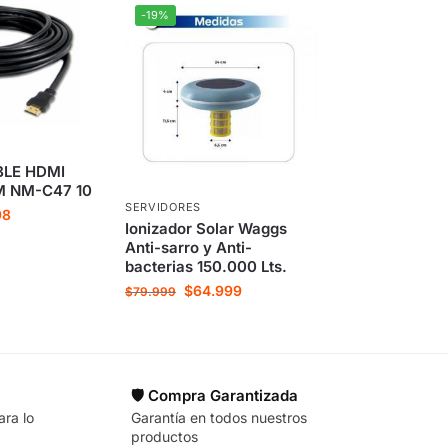
-19%
LE HDMI
M NM-C47 10
SERVIDORES
98
Ionizador Solar Waggs
Anti-sarro y Anti-
bacterias 150.000 Lts.
$
64.999
$
79.999
🛡️ Compra Garantizada
ara lo
Garantía en todos nuestros
productos