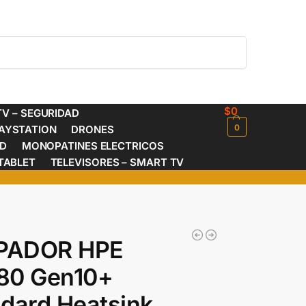
Buscar
$
0
V – SEGURIDAD
0
AYSTATION
DRONES
ED
MONOPATINES ELECTRICOS
TABLET
TELEVISORES – SMART TV
IPADOR HPE
80 Gen10+
dard Heatsink