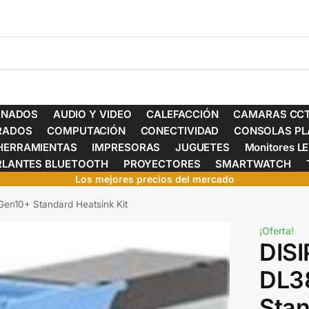
ONADOS
AUDIO Y VIDEO
CALEFACCIÓN
CAMARAS CCT
ERADOS
COMPUTACIÓN
CONECTIVIDAD
CONSOLAS PL
HERRAMIENTAS
IMPRESORAS
JUGUETES
Monitores L
RLANTES BLUETOOTH
PROYECTORES
SMARTWATCH
Los mejores precios del mercado
n10+ Standard Heatsink Kit
¡Oferta!
DIS
DL3
Stan