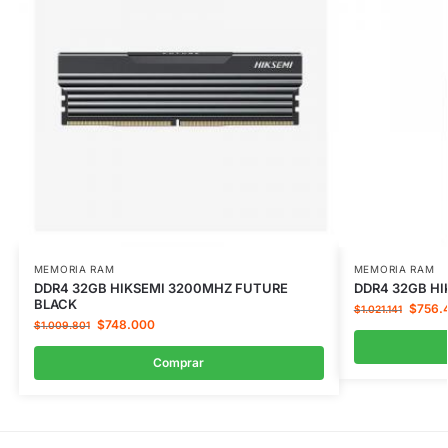
MEMORIA RAM
MEMORIA RAM
DDR4 32GB HIKSEMI 3200MHZ FUTURE
DDR4 32GB H
BLACK
$
756.
$
1.021.141
$
748.000
$
1.009.801
Comprar