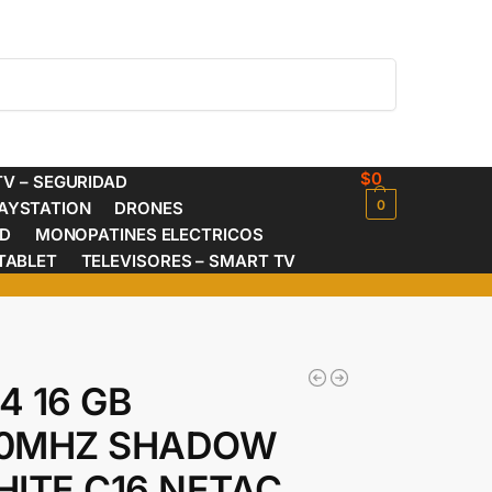
Buscar
$
0
V – SEGURIDAD
0
AYSTATION
DRONES
ED
MONOPATINES ELECTRICOS
TABLET
TELEVISORES – SMART TV
4 16 GB
0MHZ SHADOW
HITE C16 NETAC