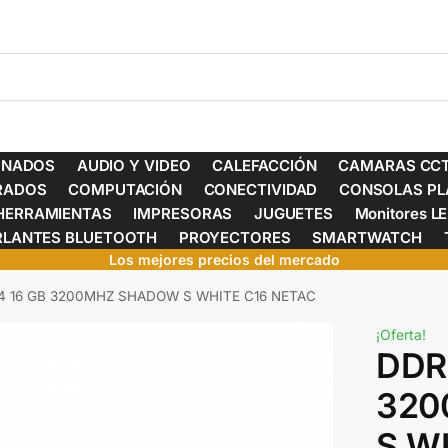
ONADOS
AUDIO Y VIDEO
CALEFACCIÓN
CAMARAS CCT
ERADOS
COMPUTACIÓN
CONECTIVIDAD
CONSOLAS PL
HERRAMIENTAS
IMPRESORAS
JUGUETES
Monitores L
RLANTES BLUETOOTH
PROYECTORES
SMARTWATCH
Los mejores precios del mercado
4 16 GB 3200MHZ SHADOW S WHITE C16 NETAC
¡Oferta!
DDR
320
S W