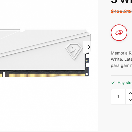
$
439.318
Memoria 
White. Lat
para gamin
Hay sto