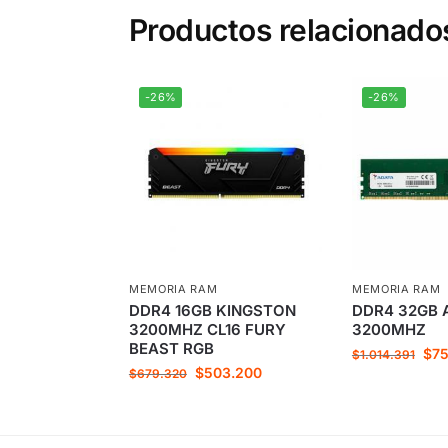
Productos relacionado
-26%
-26%
MEMORIA RAM
MEMORIA RAM
DDR4 16GB KINGSTON
DDR4 32GB 
3200MHZ CL16 FURY
3200MHZ
BEAST RGB
$
75
$
1.014.391
$
503.200
$
679.320