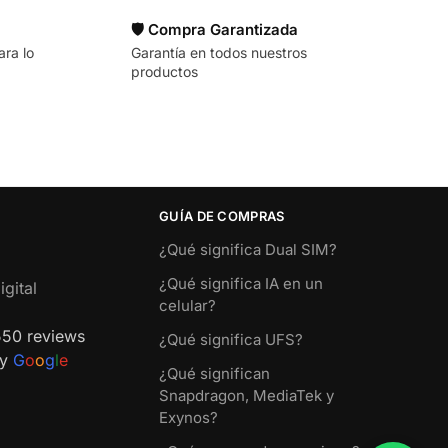
🛡️ Compra Garantizada
ara lo
Garantía en todos nuestros
productos
GUÍA DE COMPRAS
¿Qué significa Dual SIM?
¿Qué significa IA en un
gital
celular?
550 reviews
¿Qué significa UFS?
by
G
o
o
g
l
e
¿Qué significan
Snapdragon, MediaTek y
Exynos?