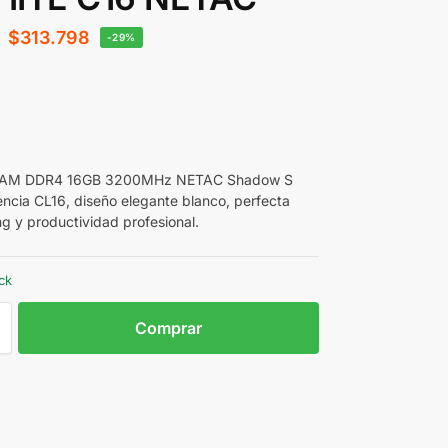
$
313.798
-29%
RAM DDR4 16GB 3200MHz NETAC Shadow S
encia CL16, diseño elegante blanco, perfecta
g y productividad profesional.
ck
Comprar