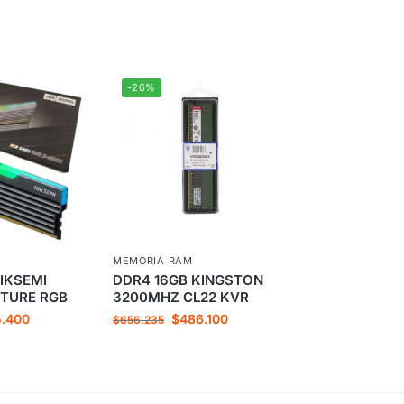
-26%
MEMORIA RAM
IKSEMI
DDR4 16GB KINGSTON
TURE RGB
3200MHZ CL22 KVR
.400
$
486.100
$
656.235