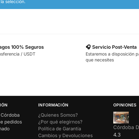
a selección.
Pagos 100% Seguros
🎧 Servicio Post-Venta
nsferencia / USDT
Estaremos a disposición p
que necesites
IÓN
INFORMACIÓN
OPINIONES
– Córdoba
¿Quienes Somos?
de pedidos
¿Por qué elegirnos?
Córdoba Di
rmado
Política de Garantía
4.3
Cambios y Devoluciones