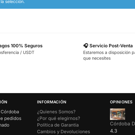
a selección.
Pagos 100% Seguros
🎧 Servicio Post-Venta
nsferencia / USDT
Estaremos a disposición p
que necesites
IÓN
INFORMACIÓN
OPINIONES
– Córdoba
¿Quienes Somos?
de pedidos
¿Por qué elegirnos?
Córdoba Di
rmado
Política de Garantía
4.3
Cambios y Devoluciones