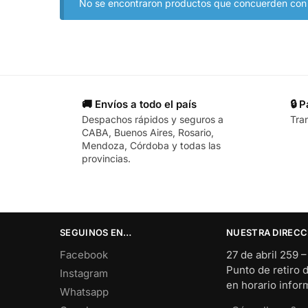
No se encontraron productos que concuerden con l
🚚 Envíos a todo el país
🔒 
Despachos rápidos y seguros a
Tra
CABA, Buenos Aires, Rosario,
Mendoza, Córdoba y todas las
provincias.
SEGUINOS EN…
NUESTRA DIRECC
Facebook
27 de abril 259 
Punto de retiro 
Instagram
en horario info
Whatsapp