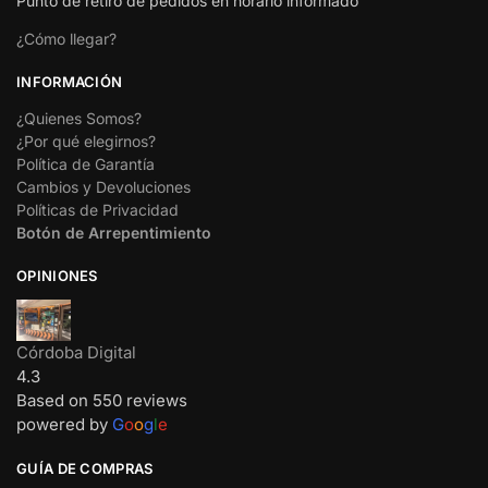
Punto de retiro de pedidos en horario informado
¿Cómo llegar?
INFORMACIÓN
¿Quienes Somos?
¿Por qué elegirnos?
Política de Garantía
Cambios y Devoluciones
Políticas de Privacidad
Botón de Arrepentimiento
OPINIONES
Córdoba Digital
4.3
Based on 550 reviews
powered by
G
o
o
g
l
e
GUÍA DE COMPRAS