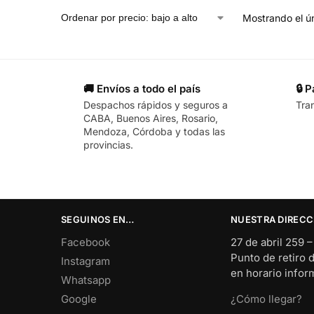
Mostrando el ún
🚚 Envíos a todo el país
🔒 
Despachos rápidos y seguros a
Tra
CABA, Buenos Aires, Rosario,
Mendoza, Córdoba y todas las
provincias.
SEGUINOS EN…
NUESTRA DIRECC
Facebook
27 de abril 259 
Punto de retiro 
Instagram
en horario info
Whatsapp
Google
¿Cómo llegar?