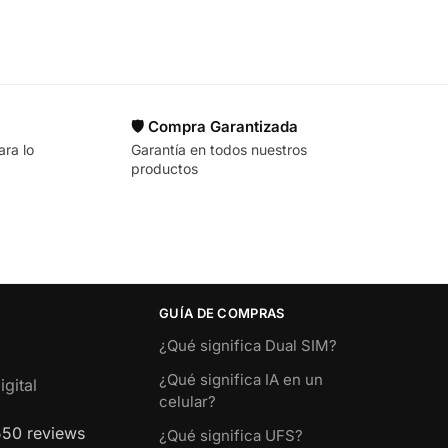
🛡️ Compra Garantizada
ara lo
Garantía en todos nuestros
productos
GUÍA DE COMPRAS
¿Qué significa Dual SIM?
¿Qué significa IA en un
gital
celular?
550 reviews
¿Qué significa UFS?