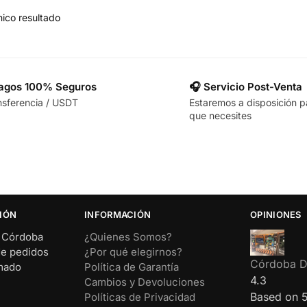
ico resultado
Pagos 100% Seguros
🎧 Servicio Post-Venta
nsferencia / USDT
Estaremos a disposición p
que necesites
IÓN
INFORMACIÓN
OPINIONES
– Córdoba
¿Quienes Somos?
de pedidos
¿Por qué elegirnos?
Córdoba Di
rmado
Política de Garantía
4.3
Cambios y Devoluciones
Based on 
Políticas de Privacidad