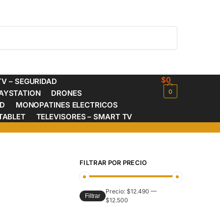
Buscar
$
0
V – SEGURIDAD
0
AYSTATION
DRONES
ED
MONOPATINES ELECTRICOS
TABLET
TELEVISORES – SMART TV
FILTRAR POR PRECIO
Precio:
$12.490
—
Filtrar
$12.500