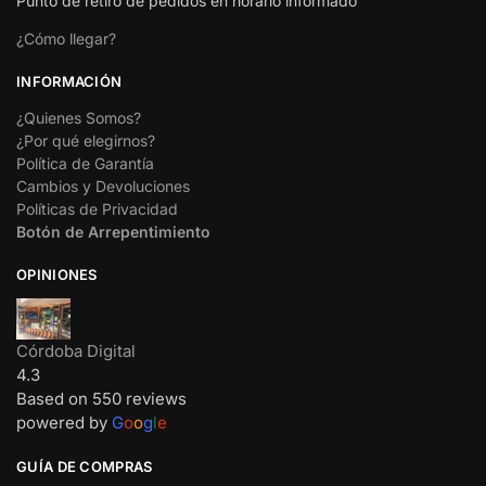
Punto de retiro de pedidos en horario informado
¿Cómo llegar?
INFORMACIÓN
¿Quienes Somos?
¿Por qué elegirnos?
Política de Garantía
Cambios y Devoluciones
Políticas de Privacidad
Botón de Arrepentimiento
OPINIONES
Córdoba Digital
4.3
Based on 550 reviews
powered by
G
o
o
g
l
e
GUÍA DE COMPRAS