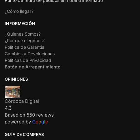
Punto de retiro de pedidos en horario informado
¿Cómo llegar?
INFORMACIÓN
¿Quienes Somos?
¿Por qué elegirnos?
Política de Garantía
Cambios y Devoluciones
Políticas de Privacidad
Botón de Arrepentimiento
OPINIONES
Córdoba Digital
4.3
Based on 550 reviews
powered by
G
o
o
g
l
e
GUÍA DE COMPRAS