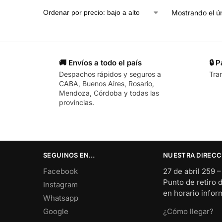
Mostrando el ún
🚚 Envíos a todo el país
🔒 
Despachos rápidos y seguros a
Tra
CABA, Buenos Aires, Rosario,
Mendoza, Córdoba y todas las
provincias.
SEGUINOS EN…
NUESTRA DIRECC
Facebook
27 de abril 259 
Punto de retiro 
Instagram
en horario info
Whatsapp
Google
¿Cómo llegar?