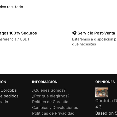
ico resultado
Pagos 100% Seguros
🎧 Servicio Post-Venta
nsferencia / USDT
Estaremos a disposición p
que necesites
IÓN
INFORMACIÓN
OPINIONES
– Córdoba
¿Quienes Somos?
de pedidos
¿Por qué elegirnos?
Córdoba Di
rmado
Política de Garantía
4.3
Cambios y Devoluciones
Based on 
Políticas de Privacidad