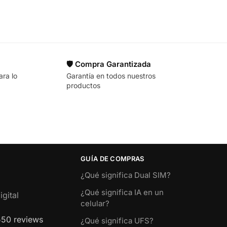
🛡️ Compra Garantizada
ara lo
Garantía en todos nuestros
productos
GUÍA DE COMPRAS
¿Qué significa Dual SIM?
¿Qué significa IA en un
gital
celular?
550 reviews
¿Qué significa UFS?