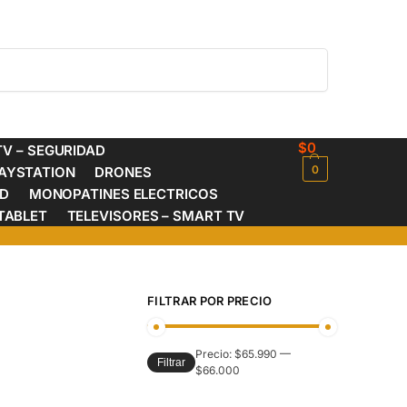
Buscar
$
0
V – SEGURIDAD
0
AYSTATION
DRONES
ED
MONOPATINES ELECTRICOS
TABLET
TELEVISORES – SMART TV
FILTRAR POR PRECIO
Precio:
$65.990
—
Filtrar
$66.000