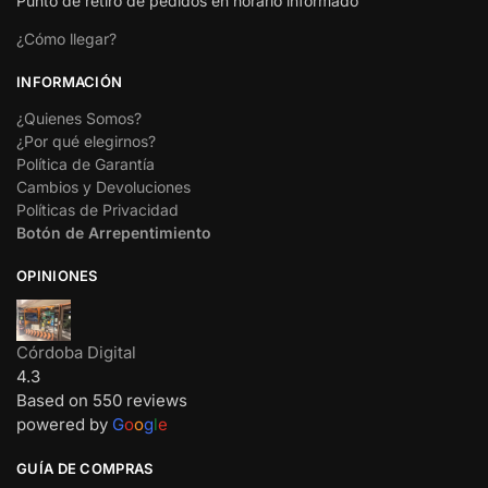
Punto de retiro de pedidos en horario informado
¿Cómo llegar?
INFORMACIÓN
¿Quienes Somos?
¿Por qué elegirnos?
Política de Garantía
Cambios y Devoluciones
Políticas de Privacidad
Botón de Arrepentimiento
OPINIONES
Córdoba Digital
4.3
Based on 550 reviews
powered by
G
o
o
g
l
e
GUÍA DE COMPRAS