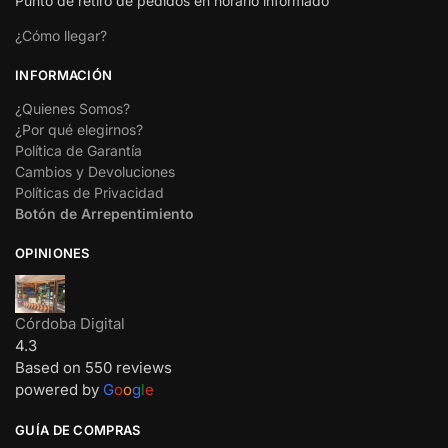
Punto de retiro de pedidos en horario informado
¿Cómo llegar?
INFORMACIÓN
¿Quienes Somos?
¿Por qué elegirnos?
Política de Garantía
Cambios y Devoluciones
Políticas de Privacidad
Botón de Arrepentimiento
OPINIONES
Córdoba Digital
4.3
Based on 550 reviews
powered by
G
o
o
g
l
e
GUÍA DE COMPRAS